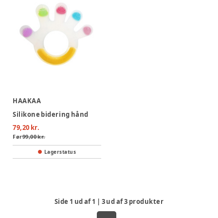
HAAKAA
Silikone bidering hånd
79,20 kr.
Før
99,00 kr.
Lagerstatus
Side
1
ud af
1
|
3
ud af
3
produkter