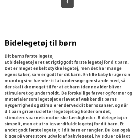
1
Bidelegetøj til børn
Dit barns første legetøj
Et bidelegetøj er et et rigtig godt første legetøj for dit barn.
Det er meget enkelt stykke legetøj, men det har mange
egenskaber, som er godt for dit barn. En lille baby bruger sin
mund og sine hænder til at undersøge genstande med, så
der skal ikke meget til for at et barn i denne alder bliver
stimuleret og underholdt. De forskellige farver og former og
materialer som legetøjet er lavet af vækker dit barns
nysgerrighed og stimulerer derved dit barns sanser, og når
dit barn griber ud efter legetøjet og holder om det,
stimuleres barnets motoriske færdigheder. Bidelegetøj er
simpelt, men et utrolig værdifuldt legetøj for dit barn. Et
andet godt første legetøj til dit barn er rangler. Du kan også
kigge på vores store udvalg af babylegetøj, hvis du er på jagt