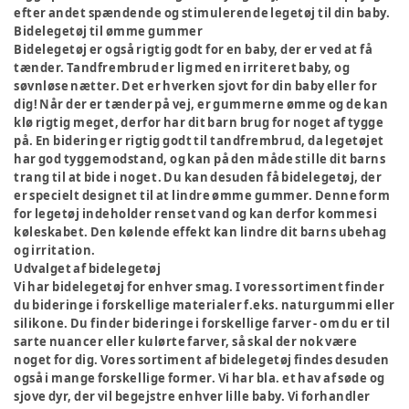
efter andet spændende og stimulerende legetøj til din baby.
Bidelegetøj til ømme gummer
Bidelegetøj er også rigtig godt for en baby, der er ved at få
tænder. Tandfrembrud er lig med en irriteret baby, og
søvnløse nætter. Det er hverken sjovt for din baby eller for
dig! Når der er tænder på vej, er gummerne ømme og de kan
klø rigtig meget, derfor har dit barn brug for noget af tygge
på. En bidering er rigtig godt til tandfrembrud, da legetøjet
har god tyggemodstand, og kan på den måde stille dit barns
trang til at bide i noget. Du kan desuden få bidelegetøj, der
er specielt designet til at lindre ømme gummer. Denne form
for legetøj indeholder renset vand og kan derfor kommes i
køleskabet. Den kølende effekt kan lindre dit barns ubehag
og irritation.
Udvalget af bidelegetøj
Vi har bidelegetøj for enhver smag. I vores sortiment finder
du bideringe i forskellige materialer f.eks. naturgummi eller
silikone. Du finder bideringe i forskellige farver - om du er til
sarte nuancer eller kulørte farver, så skal der nok være
noget for dig. Vores sortiment af bidelegetøj findes desuden
også i mange forskellige former. Vi har bla. et hav af søde og
sjove dyr, der vil begejstre enhver lille baby. Vi forhandler