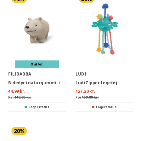
Outlet
FILIBABBA
LUDI
Bidedyr i naturgummi - isbjørnen polly
Ludi Zipper Legetøj
44,99 kr.
127,20 kr.
Før
149,95 kr.
Før
159,00 kr.
Lagerstatus
Lagerstatus