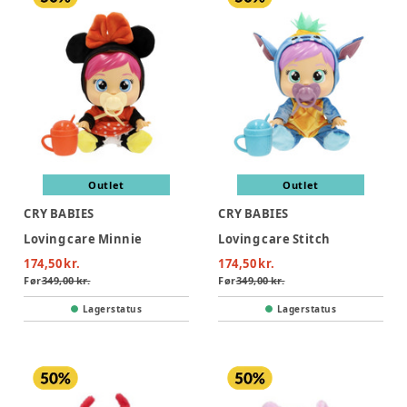
Outlet
Outlet
CRY BABIES
CRY BABIES
Loving care Minnie
Loving care Stitch
174,50 kr.
174,50 kr.
Før
349,00 kr.
Før
349,00 kr.
Lagerstatus
Lagerstatus