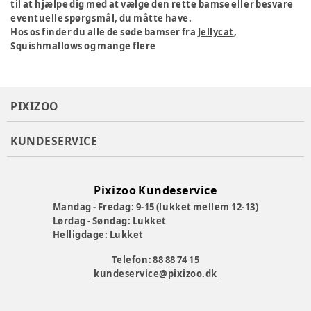
til at hjælpe dig med at vælge den rette bamse eller besvare
eventuelle spørgsmål, du måtte have.
Hos os finder du alle de søde bamser fra
Jellycat
,
Squishmallows og mange flere
PIXIZOO
KUNDESERVICE
Pixizoo Kundeservice
Mandag - Fredag: 9-15 (lukket mellem 12-13)
Lørdag - Søndag: Lukket
Helligdage: Lukket
Telefon: 88 88 74 15
kundeservice@pixizoo.dk