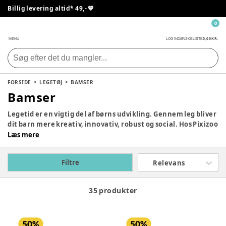
Billig levering altid* 49,- 💙
0
0,00 KR.
MENU
LOG IND
ØNSKELISTE
FORSIDE
LEGETØJ
BAMSER
Bamser
Legetid er en vigtig del af børns udvikling. Gennem leg bliver
dit barn mere kreativ, innovativ, robust og social. Hos Pixizoo
har vi samlet det bedste legetøj til både babyer og børn.
Læs mere
Udforsk vores store udvalg og find det perfekte legetøj til dit
barn her.
Filtre
Relevans
35 produkter