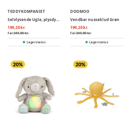
TEDDYKOMPANIET
DOOMOO
Selvlysende Ugle, plysdyr lyserød, 25 cm
Vendbar nusseklud Grøn
199,20 kr.
199,20 kr.
Før
249,00 kr.
Før
249,00 kr.
Lagerstatus
Lagerstatus