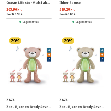
Ocean Life stor Multi-aktivitets plys - Pink
Ibber Bamse
263,96 kr.
519,20 kr.
Før
329,95 kr.
Før
649,00 kr.
Lagerstatus
Lagerstatus
ZAZU
ZAZU
Zazu Bjørnen Brody Søvntræner - Pink
Zazu Bjørnen Brody Søvntræner - Taupe