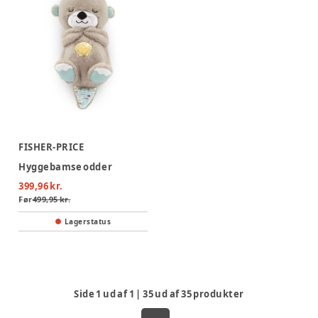
FISHER-PRICE
Hyggebamse odder
399,96 kr.
Før
499,95 kr.
Lagerstatus
Side
1
ud af
1
|
35
ud af
35
produkter