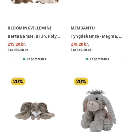
BLOOMINGVILLEMINI
MEMBANTU
Berta Bamse, Brun, Polyester
Tyngdebamse - Magma, brun
215,20 kr.
279,20 kr.
Før
269,00 kr.
Før
349,00 kr.
Lagerstatus
Lagerstatus