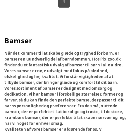
1
Bamser
Når det kommer til at skabe glæde og tryghed for børn, er
bamser en uundværlig del af barndommen. Hos Pixizoo.dk
finder du et fantastisk udvalg af bamser til børn i alle aldre.
Vores bamser er nøje udvalgt med fokus på blødhed,
elskelighed og høj kvalitet. Vi forstår vigtigheden af at
tilbyde bamser, der bringer glæde og komfort til dit barn.
Vores sortiment af bamser er designet med omsorg og
dedikation. Vi har bamser i forskellige størrelser, former og
farver, så du kan finde den perfekte bamse, der passer til dit
barns personlighed og præferencer. Fra de små, nuttede
bamser, der er perfekte til at berolige og trøste, til de store,
krambare bamser, der er perfekte til at skabe nærvær og leg,
har vi noget for enhver smag.
Kvaliteten af vores bamser er afgørende for os. Vi