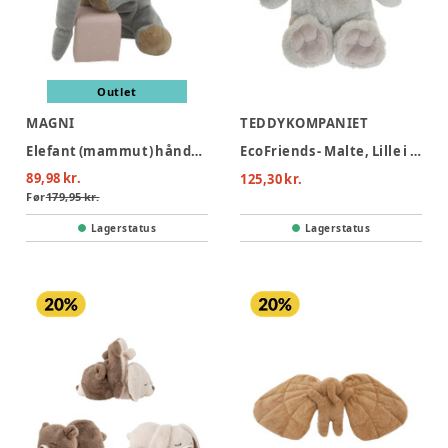
Outlet
MAGNI
TEDDYKOMPANIET
Elefant (mammut) hånddukke 25 cm.
EcoFriends - Malte, Lille i grå
89,98 kr.
125,30 kr.
Før
179,95 kr.
Lagerstatus
Lagerstatus