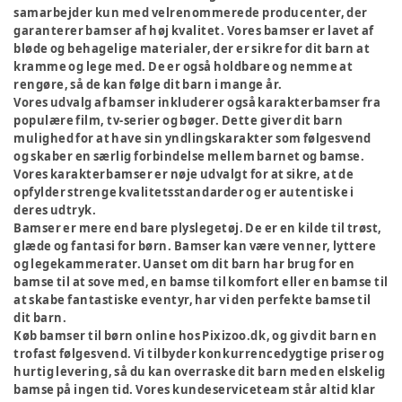
samarbejder kun med velrenommerede producenter, der
garanterer bamser af høj kvalitet. Vores bamser er lavet af
bløde og behagelige materialer, der er sikre for dit barn at
kramme og lege med. De er også holdbare og nemme at
rengøre, så de kan følge dit barn i mange år.
Vores udvalg af bamser inkluderer også karakterbamser fra
populære film, tv-serier og bøger. Dette giver dit barn
mulighed for at have sin yndlingskarakter som følgesvend
og skaber en særlig forbindelse mellem barnet og bamse.
Vores karakterbamser er nøje udvalgt for at sikre, at de
opfylder strenge kvalitetsstandarder og er autentiske i
deres udtryk.
Bamser er mere end bare plyslegetøj. De er en kilde til trøst,
glæde og fantasi for børn. Bamser kan være venner, lyttere
og legekammerater. Uanset om dit barn har brug for en
bamse til at sove med, en bamse til komfort eller en bamse til
at skabe fantastiske eventyr, har vi den perfekte bamse til
dit barn.
Køb bamser til børn online hos Pixizoo.dk, og giv dit barn en
trofast følgesvend. Vi tilbyder konkurrencedygtige priser og
hurtig levering, så du kan overraske dit barn med en elskelig
bamse på ingen tid. Vores kundeserviceteam står altid klar