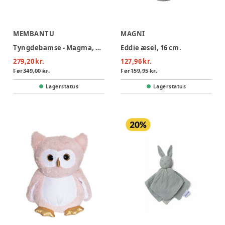
MEMBANTU
MAGNI
Tyngdebamse - Magma, grå
Eddie æsel, 16 cm.
279,20 kr.
127,96 kr.
Før
349,00 kr.
Før
159,95 kr.
Lagerstatus
Lagerstatus