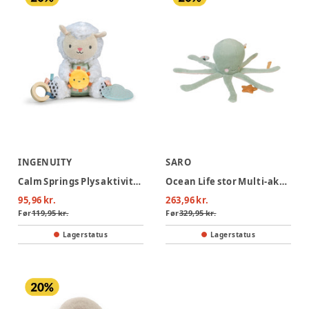
INGENUITY
SARO
Calm Springs Plys aktivitetslegetøj - fåret Sheppy
Ocean Life stor Multi-aktivitets plys - Mint
95,96 kr.
263,96 kr.
Før
119,95 kr.
Før
329,95 kr.
Lagerstatus
Lagerstatus