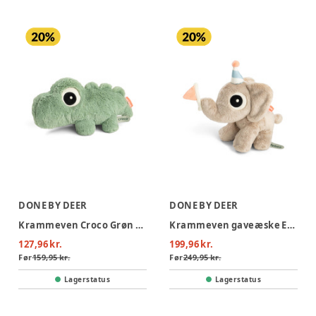
DONE BY DEER
DONE BY DEER
Krammeven Croco Grøn 28 cm
Krammeven gaveæske Elphee Sand
127,96 kr.
199,96 kr.
Før
159,95 kr.
Før
249,95 kr.
Lagerstatus
Lagerstatus