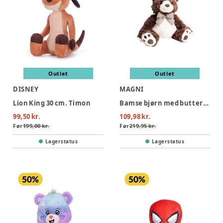
Outlet
Outlet
DISNEY
MAGNI
Lion King 30 cm. Timon
Bamse bjørn med butterfly, 25 cm
99,50 kr.
109,98 kr.
Før
199,00 kr.
Før
219,95 kr.
Lagerstatus
Lagerstatus