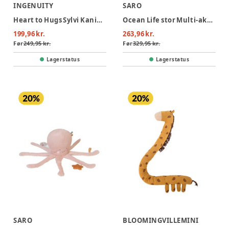
INGENUITY
SARO
Heart to Hugs Sylvi Kaninbamse med hjertelyd & lys
Ocean Life stor Multi-aktivitets plys - Mustard
199,96 kr.
263,96 kr.
Før
249,95 kr.
Før
329,95 kr.
Lagerstatus
Lagerstatus
SARO
BLOOMINGVILLEMINI