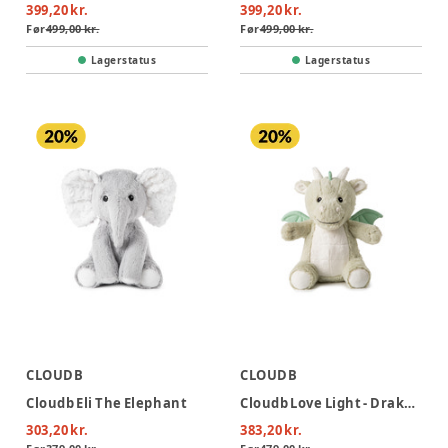
399,20 kr.
399,20 kr.
Før
499,00 kr.
Før
499,00 kr.
Lagerstatus
Lagerstatus
CLOUDB
CLOUDB
Cloudb Eli The Elephant
Cloudb Love Light - Drake The Dragon
303,20 kr.
383,20 kr.