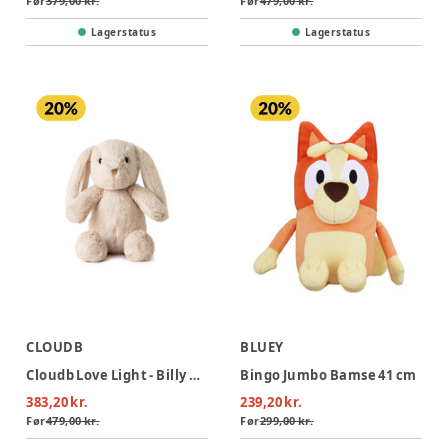
Før
379,00 kr.
Før
479,00 kr.
Lagerstatus
Lagerstatus
CLOUDB
BLUEY
Cloudb Love Light - Billy Bunny
Bingo Jumbo Bamse 41 cm
383,20 kr.
239,20 kr.
Før
479,00 kr.
Før
299,00 kr.