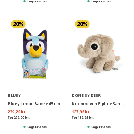
Lagerstatus
Lagerstatus
BLUEY
DONE BY DEER
Bluey Jumbo Bamse 45 cm
Krammeven Elphee Sand 20 cm
239,20 kr.
127,96 kr.
Før
299,00 kr.
Før
159,95 kr.
Lagerstatus
Lagerstatus