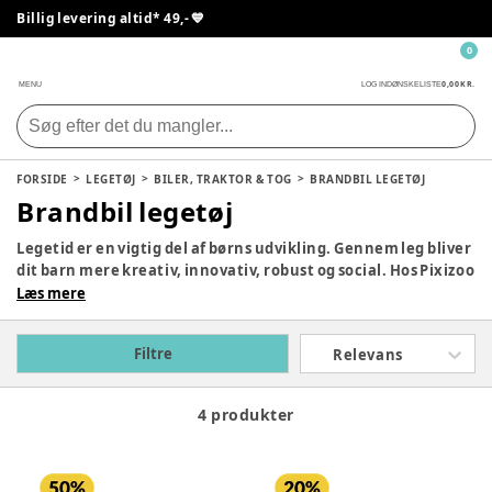
Billig levering altid* 49,- 💙
0
0,00 KR.
MENU
LOG IND
ØNSKELISTE
FORSIDE
LEGETØJ
BILER, TRAKTOR & TOG
BRANDBIL LEGETØJ
Brandbil legetøj
Legetid er en vigtig del af børns udvikling. Gennem leg bliver
dit barn mere kreativ, innovativ, robust og social. Hos Pixizoo
har vi samlet det bedste legetøj til både babyer og børn.
Læs mere
Udforsk vores store udvalg og find det perfekte legetøj til dit
barn her.
Filtre
Relevans
4 produkter