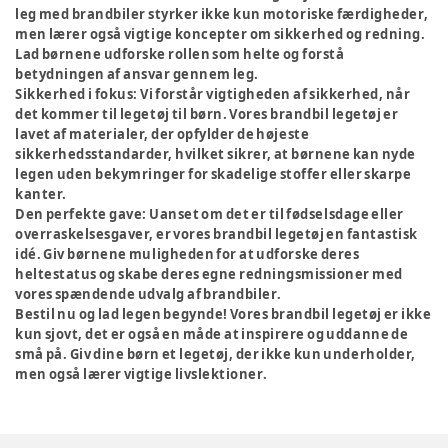
leg med brandbiler styrker ikke kun motoriske færdigheder,
men lærer også vigtige koncepter om sikkerhed og redning.
Lad børnene udforske rollen som helte og forstå
betydningen af ansvar gennem leg.
Sikkerhed i fokus:
Vi forstår vigtigheden af sikkerhed, når
det kommer til legetøj til børn. Vores brandbil legetøj er
lavet af materialer, der opfylder de højeste
sikkerhedsstandarder, hvilket sikrer, at børnene kan nyde
legen uden bekymringer for skadelige stoffer eller skarpe
kanter.
Den perfekte gave:
Uanset om det er til fødselsdage eller
overraskelsesgaver, er vores brandbil legetøj en fantastisk
idé. Giv børnene muligheden for at udforske deres
heltestatus og skabe deres egne redningsmissioner med
vores spændende udvalg af brandbiler.
Bestil nu og lad legen begynde! Vores brandbil legetøj er ikke
kun sjovt, det er også en måde at inspirere og uddanne de
små på. Giv dine børn et legetøj, der ikke kun underholder,
men også lærer vigtige livslektioner.