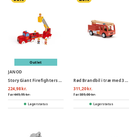
Outlet
JANOD
Story Giant Firefighters Truck
Rød Brandbil i træ med 3 brandmænd
224,98 kr.
311,20 kr.
Før
449,95 kr.
Før
389,00 kr.
Lagerstatus
Lagerstatus