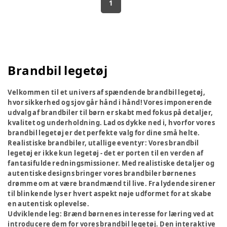
1
Brandbil legetøj
Velkommen til et univers af spændende brandbil legetøj,
hvor sikkerhed og sjov går hånd i hånd! Vores imponerende
udvalg af brandbiler til børn er skabt med fokus på detaljer,
kvalitet og underholdning. Lad os dykke ned i, hvorfor vores
brandbil legetøj er det perfekte valg for dine små helte.
Realistiske brandbiler, utallige eventyr:
Vores brandbil
legetøj er ikke kun legetøj - det er porten til en verden af
fantasifulde redningsmissioner. Med realistiske detaljer og
autentiske designs bringer vores brandbiler børnenes
drømme om at være brandmænd til live. Fra lydende sirener
til blinkende lys er hvert aspekt nøje udformet for at skabe
en autentisk oplevelse.
Udviklende leg:
Brænd børnenes interesse for læring ved at
introducere dem for vores brandbil legetøj. Den interaktive