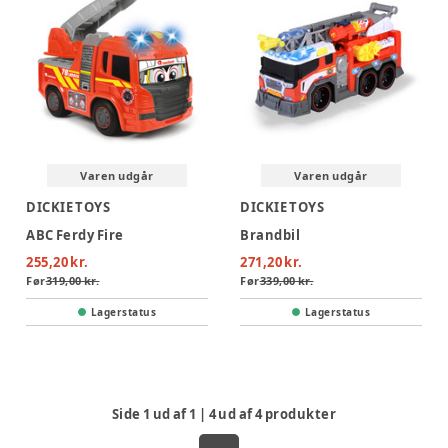
Varen udgår
Varen udgår
DICKIE TOYS
DICKIE TOYS
ABC Ferdy Fire
Brandbil
255,20 kr.
271,20 kr.
Før
319,00 kr.
Før
339,00 kr.
Lagerstatus
Lagerstatus
Side
1
ud af
1
|
4
ud af
4
produkter