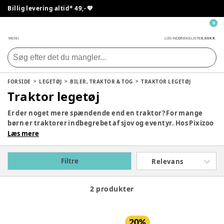
Billig levering altid* 49,- 💙
0
0,00 KR.
MENU
LOG IND
ØNSKELISTE
FORSIDE
LEGETØJ
BILER, TRAKTOR & TOG
TRAKTOR LEGETØJ
Traktor legetøj
Er der noget mere spændende end en traktor? For mange
børn er traktorer indbegrebet af sjov og eventyr. Hos Pixizoo
har vi et stort udvalg af traktorlegetøj, der kan bringe smilet
Læs mere
frem hos både små og store børn. Fra de helt simple modeller
til avancerede traktorer med tilbehør – vi har noget for
Filtre
Relevans
enhver lille landmand!
2 produkter