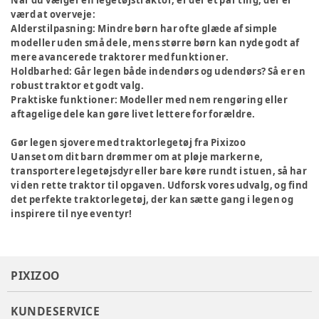
Når du vælger en legetøjstraktor, er der et par ting, der er
værd at overveje:
Alderstilpasning
: Mindre børn har ofte glæde af simple
modeller uden små dele, mens større børn kan nyde godt af
mere avancerede traktorer med funktioner.
Holdbarhed
: Går legen både indendørs og udendørs? Så er en
robust traktor et godt valg.
Praktiske funktioner
: Modeller med nem rengøring eller
aftagelige dele kan gøre livet lettere for forældre.
Gør legen sjovere med traktorlegetøj fra Pixizoo
Uanset om dit barn drømmer om at pløje markerne,
transportere legetøjsdyr eller bare køre rundt i stuen, så har
vi den rette traktor til opgaven. Udforsk vores udvalg, og find
det perfekte traktorlegetøj, der kan sætte gang i legen og
inspirere til nye eventyr!
PIXIZOO
KUNDESERVICE