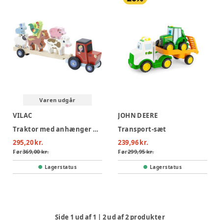
Varen udgår
VILAC
JOHN DEERE
Traktor med anhænger og stabledyr
Transport-sæt
295,20 kr.
239,96 kr.
Før
369,00 kr.
Før
299,95 kr.
Lagerstatus
Lagerstatus
Side
1
ud af
1
|
2
ud af
2
produkter