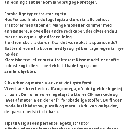
anledning til at lære om landbrug og køretøjer.
Forskellige typer traktorlegetøj
Hos Pixizoo finder du legetøjstraktorer til alle behov:
Traktorer med tilbehør
: Mange modeller kommer med
anhængere, plove eller andre redskaber, der giver endnu
mere sjov og mulighed for rolleleg.
Elektroniske traktorer
: Skal det være ekstra spændende?
Batteridrevne traktorer med lys og lyd kan tage legen til nye
højder.
Klassiske træ- eller metaltraktorer
: Disse modeller er ofte
robuste og tidløse – perfekte til både leg og som
samlerobjekter.
Sikkerhed og materialer – det vigtigste først
Vi ved, at sikkerhed er alfa og omega, når det gælder legetøj
til børn. Derfor er vores legetøjstraktorer CE-mærkede og
lavet af materialer, der er fri for skadelige stoffer. Du finder
modeller i både træ, plastik og metal, så du kan vælge det,
der passer bedst til dit barn.
Tips til valg af den perfekte legetøjstraktor