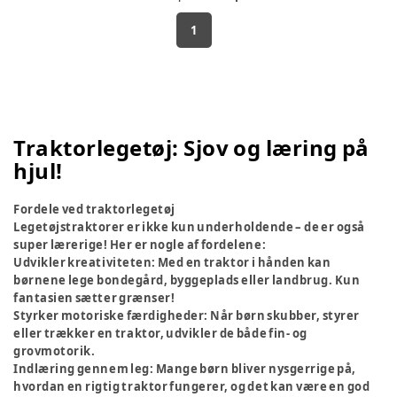
1
Traktorlegetøj: Sjov og læring på
hjul!
Fordele ved traktorlegetøj
Legetøjstraktorer er ikke kun underholdende – de er også
super lærerige! Her er nogle af fordelene:
Udvikler kreativiteten
: Med en traktor i hånden kan
børnene lege bondegård, byggeplads eller landbrug. Kun
fantasien sætter grænser!
Styrker motoriske færdigheder
: Når børn skubber, styrer
eller trækker en traktor, udvikler de både fin- og
grovmotorik.
Indlæring gennem leg
: Mange børn bliver nysgerrige på,
hvordan en rigtig traktor fungerer, og det kan være en god