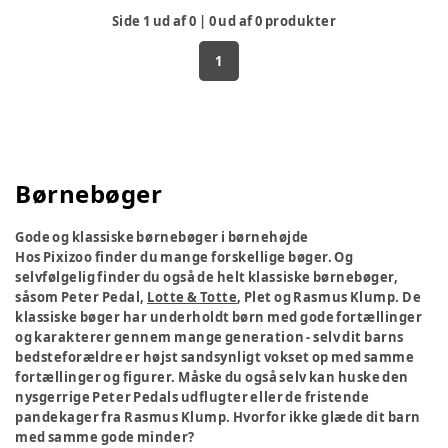
Side
1
ud af
0
|
0
ud af
0
produkter
1
Børnebøger
Gode og klassiske børnebøger i børnehøjde
Hos Pixizoo finder du mange forskellige bøger. Og
selvfølgelig finder du også de helt klassiske børnebøger,
såsom Peter Pedal,
Lotte & Totte
, Plet og Rasmus Klump. De
klassiske bøger har underholdt børn med gode fortællinger
og karakterer gennem mange generation - selv dit barns
bedsteforældre er højst sandsynligt vokset op med samme
fortællinger og figurer. Måske du også selv kan huske den
nysgerrige Peter Pedals udflugter eller de fristende
pandekager fra Rasmus Klump. Hvorfor ikke glæde dit barn
med samme gode minder?