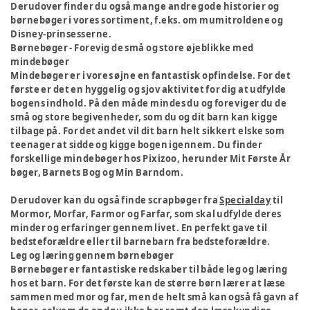
Derudover finder du også mange andre gode historier og
børnebøger i vores sortiment, f.eks. om mumitroldene og
Disney-prinsesserne.
Børnebøger - Forevig de små og store øjeblikke med
mindebøger
Mindebøger er i vores øjne en fantastisk opfindelse. For det
første er det en hyggelig og sjov aktivitet for dig at udfylde
bogens indhold. På den måde mindes du og foreviger du de
små og store begivenheder, som du og dit barn kan kigge
tilbage på. For det andet vil dit barn helt sikkert elske som
teenager at sidde og kigge bogen igennem. Du finder
forskellige mindebøger hos Pixizoo, herunder Mit Første År
bøger, Barnets Bog og Min Barndom.
Derudover kan du også finde scrapbøger fra
Specialday
til
Mormor, Morfar, Farmor og Farfar, som skal udfylde deres
minder og erfaringer gennem livet. En perfekt gave til
bedsteforældre eller til barnebarn fra bedsteforældre.
Leg og læring gennem børnebøger
Børnebøger er fantastiske redskaber til både leg og læring
hos et barn. For det første kan de større børn lærer at læse
sammen med mor og far, men de helt små kan også få gavn af