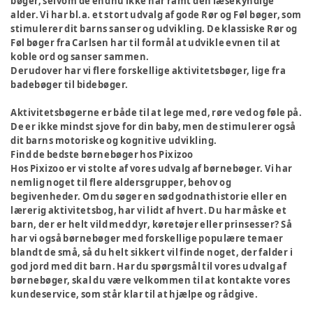
bøger, selvom de endnu ikke har ramt den læsekyndige
alder. Vi har bl.a. et stort udvalg af gode Rør og Føl bøger, som
stimulerer dit barns sanser og udvikling. De klassiske Rør og
Føl bøger fra Carlsen har til formål at udvikle evnen til at
koble ord og sanser sammen.
Derudover har vi flere forskellige aktivitetsbøger, lige fra
badebøger til bidebøger.
Aktivitetsbøgerne er både til at lege med, røre ved og føle på.
De er ikke mindst sjove for din baby, men de stimulerer også
dit barns motoriske og kognitive udvikling.
Find de bedste børnebøger hos Pixizoo
Hos Pixizoo er vi stolte af vores udvalg af børnebøger. Vi har
nemlig noget til flere aldersgrupper, behov og
begivenheder. Om du søger en sød godnathistorie eller en
lærerig aktivitetsbog, har vi lidt af hvert. Du har måske et
barn, der er helt vild med dyr, køretøjer eller prinsesser? Så
har vi også børnebøger med forskellige populære temaer
blandt de små, så du helt sikkert vil finde noget, der falder i
god jord med dit barn. Har du spørgsmål til vores udvalg af
børnebøger, skal du være velkommen til at kontakte vores
kundeservice, som står klar til at hjælpe og rådgive.