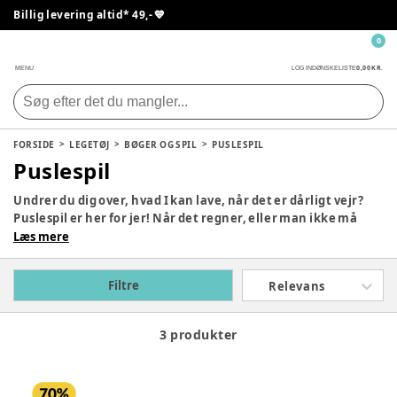
Billig levering altid* 49,- 💙
0
0,00 KR.
MENU
LOG IND
ØNSKELISTE
FORSIDE
LEGETØJ
BØGER OG SPIL
PUSLESPIL
Puslespil
Undrer du dig over, hvad I kan lave, når det er dårligt vejr?
Puslespil er her for jer! Når det regner, eller man ikke må
komme ud, så er Puslespil lige sagen for jer. Det kan være
Læs mere
utrolig hyggeligt med et fællesprojekt, som man kan gå og
lave lidt på i ny og næ. De kan fås i mange forskellige
Filtre
Relevans
sværhedsgrader, og er perfekte til øje-til-hånd-
koordinationen for dit barn.
3 produkter