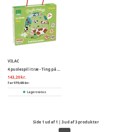
VILAC
4 puslespil i træ - Ting på bondegården
143,20 kr.
Før
179,00 kr.
Lagerstatus
Side
1
ud af
1
|
3
ud af
3
produkter