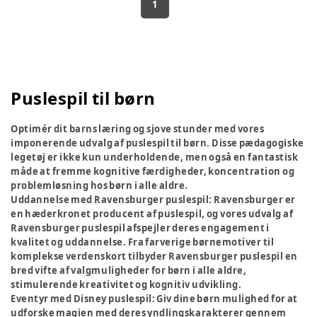
1
Puslespil til børn
Optimér dit barns læring og sjove stunder med vores
imponerende udvalg af puslespil til børn. Disse pædagogiske
legetøj er ikke kun underholdende, men også en fantastisk
måde at fremme kognitive færdigheder, koncentration og
problemløsning hos børn i alle aldre.
Uddannelse med Ravensburger puslespil:
Ravensburger er
en hæderkronet producent af puslespil, og vores udvalg af
Ravensburger puslespil afspejler deres engagement i
kvalitet og uddannelse. Fra farverige børnemotiver til
komplekse verdenskort tilbyder Ravensburger puslespil en
bred vifte af valgmuligheder for børn i alle aldre,
stimulerende kreativitet og kognitiv udvikling.
Eventyr med Disney puslespil:
Giv dine børn mulighed for at
udforske magien med deres yndlingskarakterer gennem