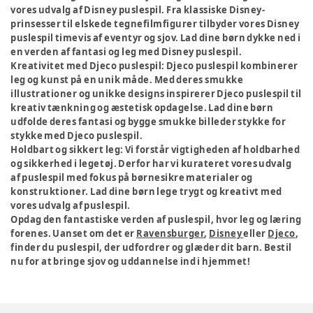
vores udvalg af Disney puslespil. Fra klassiske Disney-
prinsesser til elskede tegnefilmfigurer tilbyder vores Disney
puslespil timevis af eventyr og sjov. Lad dine børn dykke ned i
en verden af fantasi og leg med Disney puslespil.
Kreativitet med Djeco puslespil:
Djeco puslespil kombinerer
leg og kunst på en unik måde. Med deres smukke
illustrationer og unikke designs inspirerer Djeco puslespil til
kreativ tænkning og æstetisk opdagelse. Lad dine børn
udfolde deres fantasi og bygge smukke billeder stykke for
stykke med Djeco puslespil.
Holdbart og sikkert leg:
Vi forstår vigtigheden af holdbarhed
og sikkerhed i legetøj. Derfor har vi kurateret vores udvalg
af puslespil med fokus på børnesikre materialer og
konstruktioner. Lad dine børn lege trygt og kreativt med
vores udvalg af puslespil.
Opdag den fantastiske verden af puslespil, hvor leg og læring
forenes. Uanset om det er
Ravensburger
,
Disney
eller
Djeco
,
finder du puslespil, der udfordrer og glæder dit barn. Bestil
nu for at bringe sjov og uddannelse ind i hjemmet!