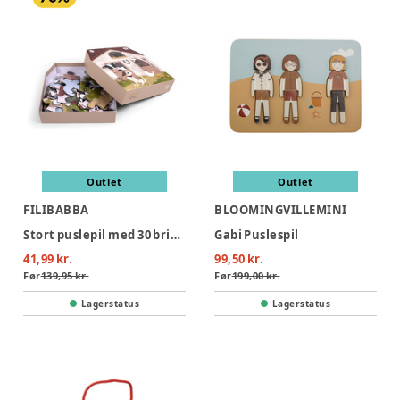
Outlet
Outlet
FILIBABBA
BLOOMINGVILLEMINI
Stort puslepil med 30 brikker - Bondegården
Gabi Puslespil
41,99 kr.
99,50 kr.
Før
139,95 kr.
Før
199,00 kr.
Lagerstatus
Lagerstatus