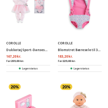
COROLLE
COROLLE
Dukketøj Sport-Dansesæt, 36 cm
Blomstret Bæresele til 30 cm dukke
167,20 kr.
183,20 kr.
Før
209,00 kr.
Før
229,00 kr.
Lagerstatus
Lagerstatus