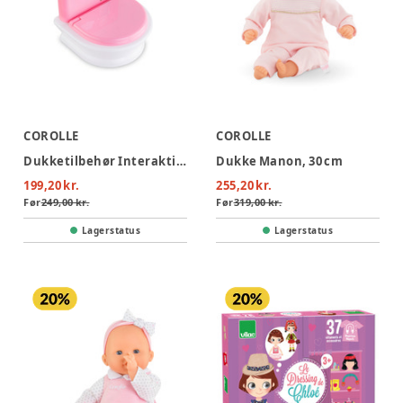
COROLLE
COROLLE
Dukketilbehør Interaktiv Toilet
Dukke Manon, 30 cm
199,20 kr.
255,20 kr.
Før
249,00 kr.
Før
319,00 kr.
Lagerstatus
Lagerstatus