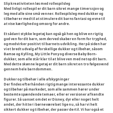
Slip kreativiteten løs med rollespilsleg
Med livligt rollespil er dit barn sikret mange timers sjov og
leg med alle sine små venner. Rollespilsleg med dukker og
tilbehør er med til at stimulere dit barns fantasi og evne til
at vise kærlighed og omsorg for andre.
Et sådant stykke legetøj kan også gå hen og blive en rigtig
god ven for dit barn, som derved skaber en form for tryghed,
og medvirker positivt til barnets udvikling. Her på siden har
vi et bredt udvalg af forskellige dukker og tilbehør, såsom
Bamse og Kylling, My Little Pony og diverse Baby Born-
dukker, som alle står klar til at blive ven med netop dit barn.
Med dette skønne legetøj er dit barn sikret en tro følgesvend
gennem hele barndommen.
Dukker og tilbehør i alle afskygninger
Der findes efterhånden rigtig mange interessante dukker
og tilbehør på markedet, som alle sammen hører under
bestemte spændende temaer, eller er versioner af kendte
figurer. Så uanset om det er Disney, dyr eller noget helt
andet, der hitter i børneværelset lige nu, så har vi helt
sikkert dukker og tilbehør, der passer dertil. Vi har også et