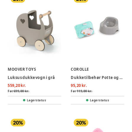
MOOVER TOYS
COROLLE
Luksus dukkevogn i grå
Dukketilbehør Potte og Vaskeklud
559,20 kr.
95,20 kr.
Før
699,00 kr.
Før
119,00 kr.
Lagerstatus
Lagerstatus