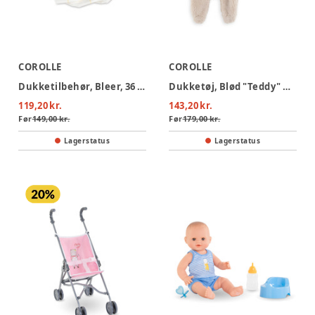
COROLLE
COROLLE
Dukketilbehør, Bleer, 36 cm
Dukketøj, Blød "Teddy" Overall, 30 cm
119,20 kr.
143,20 kr.
Før
149,00 kr.
Før
179,00 kr.
Lagerstatus
Lagerstatus