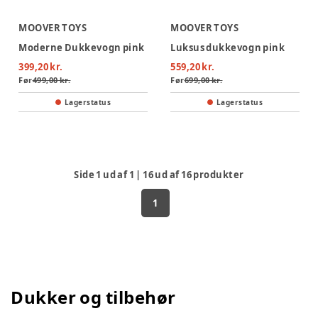
MOOVER TOYS
MOOVER TOYS
Moderne Dukkevogn pink
Luksus dukkevogn pink
399,20 kr.
559,20 kr.
Før
499,00 kr.
Før
699,00 kr.
Lagerstatus
Lagerstatus
Side
1
ud af
1
|
16
ud af
16
produkter
1
Dukker og tilbehør