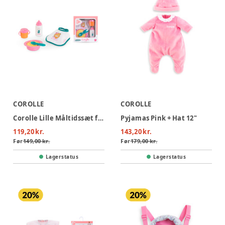
COROLLE
COROLLE
Corolle Lille Måltidssæt for 36cm dukke
Pyjamas Pink + Hat 12"
119,20 kr.
143,20 kr.
Før
149,00 kr.
Før
179,00 kr.
Lagerstatus
Lagerstatus