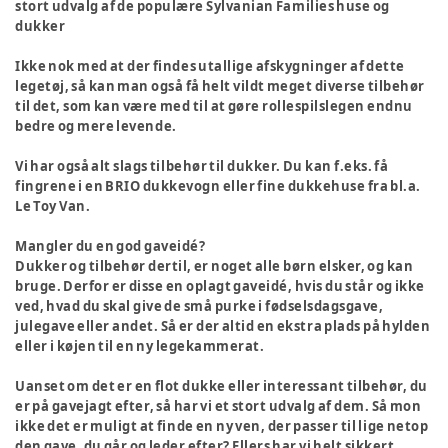
stort udvalg af de populære Sylvanian Families huse og
dukker
Ikke nok med at der findes utallige afskygninger af dette
legetøj, så kan man også få helt vildt meget diverse tilbehør
til det, som kan være med til at gøre rollespilslegen endnu
bedre og mere levende.
Vi har også alt slags tilbehør til dukker. Du kan f.eks. få
fingrene i en BRIO dukkevogn eller fine dukkehuse fra bl.a.
Le Toy Van.
Mangler du en god gaveidé?
Dukker og tilbehør dertil, er noget alle børn elsker, og kan
bruge. Derfor er disse en oplagt gaveidé, hvis du står og ikke
ved, hvad du skal give de små purke i fødselsdagsgave,
julegave eller andet. Så er der altid en ekstra plads på hylden
eller i køjen til en ny legekammerat.
Uanset om det er en flot dukke eller interessant tilbehør, du
er på gavejagt efter, så har vi et stort udvalg af dem. Så mon
ikke det er muligt at finde en ny ven, der passer til lige netop
den gave, du går og leder efter? Ellers har vi helt sikkert