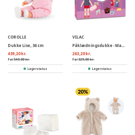
COROLLE
VILAC
Dukke Lise, 36 cm
Påklædningsdukke - Magnetisk
439,20 kr.
263,20 kr.
Før
549,00 kr.
Før
329,00 kr.
Lagerstatus
Lagerstatus