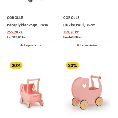
COROLLE
COROLLE
Paraplyklapvogn, Rosa
Dukke Paul, 36 cm
255,20 kr.
359,20 kr.
Før
319,00 kr.
Før
449,00 kr.
Lagerstatus
Lagerstatus