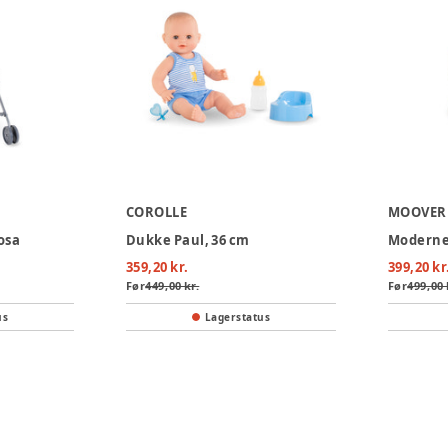
COROLLE
MOOVER
osa
Dukke Paul, 36 cm
Moderne
359,20 kr.
399,20 kr
Før
449,00 kr.
Før
499,00 
us
Lagerstatus