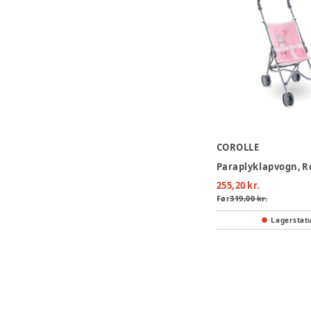
COROLLE
Paraplyklapvogn, R
255,20 kr.
Før
319,00 kr.
Lagerstat