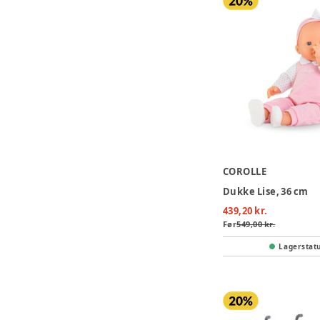
COROLLE
Dukke Lise, 36 cm
439,20 kr.
Før
549,00 kr.
Lagerstat