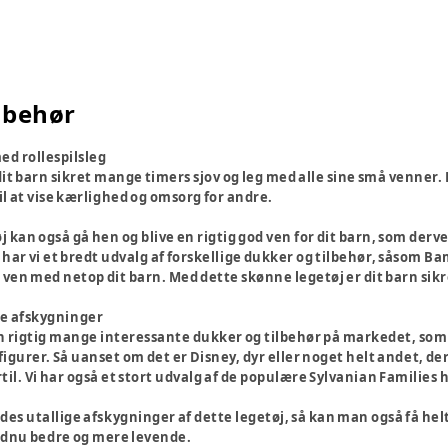
lbehør
med rollespilsleg
r dit barn sikret mange timers sjov og leg med alle sine små venner.
il at vise kærlighed og omsorg for andre.
j kan også gå hen og blive en rigtig god ven for dit barn, som derv
 har vi et bredt udvalg af forskellige dukker og tilbehør, såsom B
blive ven med netop dit barn. Med dette skønne legetøj er dit barn
lle afskygninger
n rigtig mange interessante dukker og tilbehør på markedet, so
figurer. Så uanset om det er Disney, dyr eller noget helt andet, der
rtil. Vi har også et stort udvalg af de populære Sylvanian Families
des utallige afskygninger af dette legetøj, så kan man også få helt
ndnu bedre og mere levende.