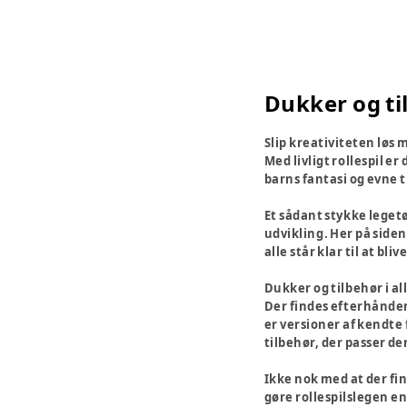
Dukker og ti
Slip kreativiteten løs 
Med livligt rollespil e
barns fantasi og evne t
Et sådant stykke legetø
udvikling. Her på siden
alle står klar til at 
Dukker og tilbehør i a
Der findes efterhånde
er versioner af kendte 
tilbehør, der passer de
Ikke nok med at der fin
gøre rollespilslegen e