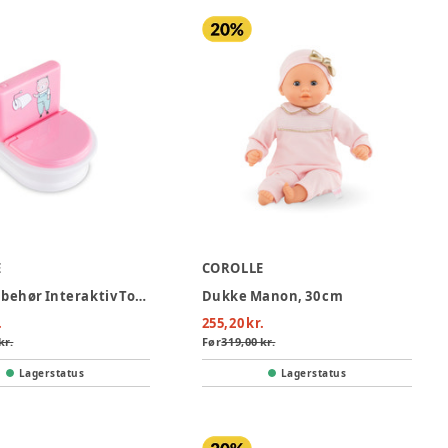
E
COROLLE
Dukketilbehør Interaktiv Toilet
Dukke Manon, 30 cm
.
255,20 kr.
kr.
Før
319,00 kr.
Lagerstatus
Lagerstatus