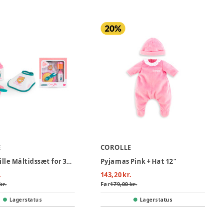
E
COROLLE
Corolle Lille Måltidssæt for 36cm dukke
Pyjamas Pink + Hat 12"
.
143,20 kr.
kr.
Før
179,00 kr.
Lagerstatus
Lagerstatus