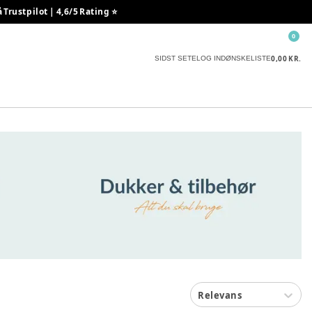
rustpilot | 4,6/5 Rating ⭐️
0
0,00 KR.
SIDST SETE
LOG IND
ØNSKELISTE
Relevans