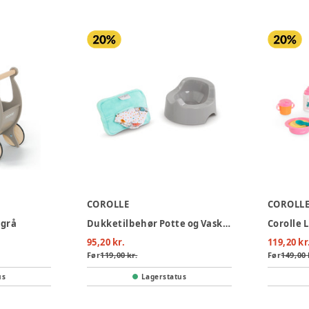
COROLLE
COROLL
 grå
Dukketilbehør Potte og Vaskeklud
95,20 kr.
119,20 kr
Før
119,00 kr.
Før
149,00 
us
Lagerstatus