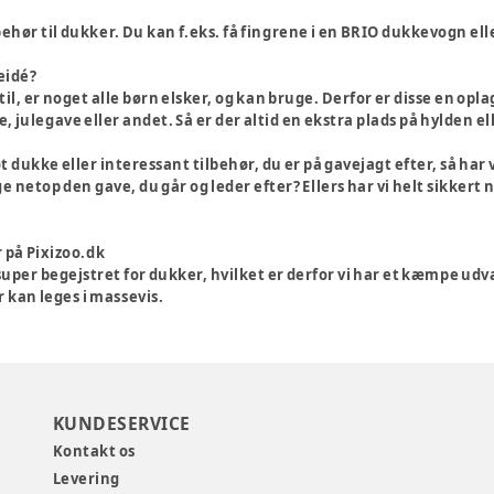
ilbehør til dukker. Du kan f.eks. få fingrene i en BRIO dukkevogn ell
eidé?
il, er noget alle børn elsker, og kan bruge. Derfor er disse en opla
, julegave eller andet. Så er der altid en ekstra plads på hylden e
t dukke eller interessant tilbehør, du er på gavejagt efter, så har 
ige netop den gave, du går og leder efter? Ellers har vi helt sikker
 på Pixizoo.dk
super begejstret for dukker, hvilket er derfor vi har et kæmpe udval
r kan leges i massevis.
KUNDESERVICE
Kontakt os
Levering