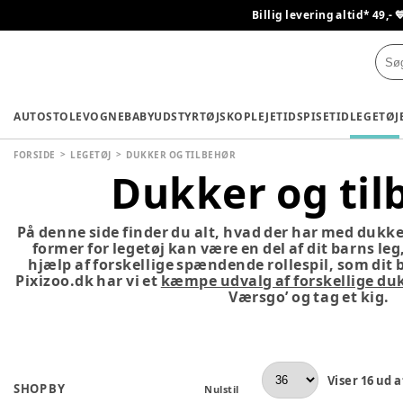
Billig levering altid* 49,- 
AUTOSTOLE
VOGNE
BABYUDSTYR
TØJ
SKO
PLEJETID
SPISETID
LEGETØJ
FORSIDE
LEGETØJ
DUKKER OG TILBEHØR
Dukker og til
På denne side finder du alt, hvad der har med dukker
former for legetøj kan være en del af dit barns le
hjælp af forskellige spændende rollespil, som dit b
Pixizoo.dk har vi et
kæmpe udvalg af forskellige du
Værsgo’ og tag et kig.
Viser
16
ud a
SHOP BY
Nulstil