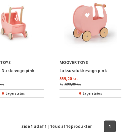
 TOYS
MOOVER TOYS
 Dukkevogn pink
Luksus dukkevogn pink
.
559,20 kr.
kr.
Før
699,00 kr.
Lagerstatus
Lagerstatus
Side
1
ud af
1
|
16
ud af
16
produkter
1