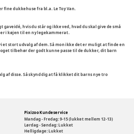
er fine dukkehuse fra bl.a. Le Toy Van.
gt gaveidé, hvis du står og ikke ved, hvad du skal give de små
ller i køjen til en ny legekammerat.
vi et stort udvalg af dem. Så mon ikke det er muligt at finde en
t noget tilbehør der godt kunne passe til de dukker, dit barn
g af disse. Så skynd dig at få klikket dit barns nye tro
Pixizoo Kundeservice
Mandag - Fredag: 9-15 (lukket mellem 12-13)
Lørdag - Søndag: Lukket
Helligdage: Lukket