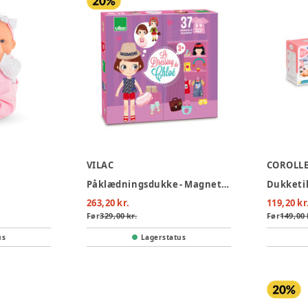
VILAC
COROLL
Påklædningsdukke - Magnetisk
Dukketil
263,20 kr.
119,20 kr
Før
329,00 kr.
Før
149,00 
us
Lagerstatus