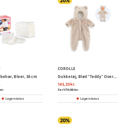
E
COROLLE
behør, Bleer, 36 cm
Dukketøj, Blød "Teddy" Overall, 30 cm
.
143,20 kr.
kr.
Før
179,00 kr.
Lagerstatus
Lagerstatus