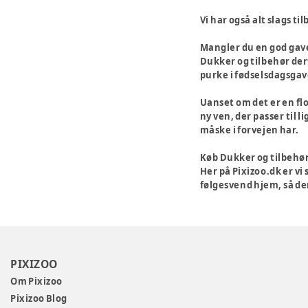
Vi har også alt slags t
Mangler du en god gav
Dukker og tilbehør dert
purke i fødselsdagsgave
Uanset om det er en flo
ny ven, der passer til l
måske i forvejen har.
Køb Dukker og tilbehør
Her på Pixizoo.dk er vi 
følgesvend hjem, så de
PIXIZOO
Om Pixizoo
Pixizoo Blog