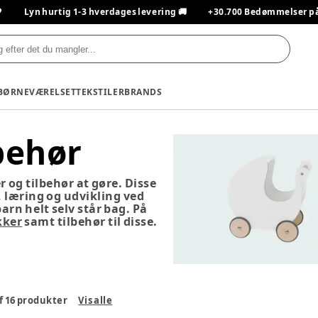

Lyn hurtig 1-3 hverdages levering 🚚
+30.700 Bedømmelser på T
BØRNEVÆRELSET
TEKSTILER
BRANDS
behør
 og tilbehør at gøre. Disse
g, læring og udvikling ved
arn helt selv står bag. På
kker
samt tilbehør til disse.
f
16
produkter
Vis alle