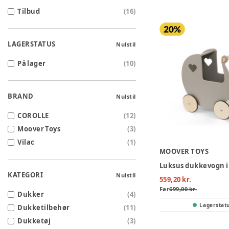
Tilbud
(
16
)
LAGERSTATUS
Nulstil
På lager
(
10
)
BRAND
Nulstil
COROLLE
(
12
)
Moover Toys
(
3
)
Vilac
(
1
)
MOOVER TOYS
Luksus dukkevogn i
KATEGORI
Nulstil
559,20 kr.
Før
699,00 kr.
Dukker
(
4
)
Lagerstat
Dukketilbehør
(
11
)
Dukketøj
(
3
)