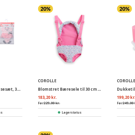
COROLLE
COROLL
Dukketøj Sport-Dansesæt, 36 cm
Blomstret Bæresele til 30 cm dukke
183,20 kr.
199,20 kr
Før
229,00 kr.
Før
249,00 
us
Lagerstatus