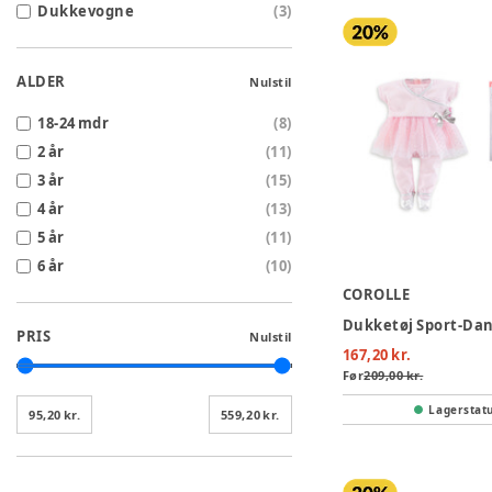
Dukkevogne
(
3
)
ALDER
Nulstil
18-24 mdr
(
8
)
2 år
(
11
)
3 år
(
15
)
4 år
(
13
)
5 år
(
11
)
6 år
(
10
)
COROLLE
PRIS
Nulstil
167,20 kr.
Før
209,00 kr.
Lagerstat
95,20 kr.
559,20 kr.