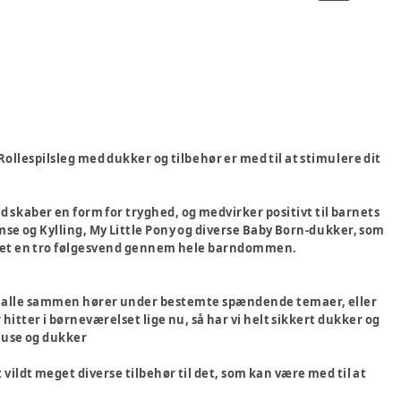
 Rollespilsleg med dukker og tilbehør er med til at stimulere dit
ed skaber en form for tryghed, og medvirker positivt til barnets
amse og Kylling, My Little Pony og diverse Baby Born-dukker, som
 sikret en tro følgesvend gennem hele barndommen.
m alle sammen hører under bestemte spændende temaer, eller
 hitter i børneværelset lige nu, så har vi helt sikkert dukker og
 huse og dukker
 vildt meget diverse tilbehør til det, som kan være med til at