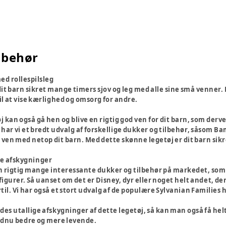
lbehør
med rollespilsleg
r dit barn sikret mange timers sjov og leg med alle sine små venner.
il at vise kærlighed og omsorg for andre.
j kan også gå hen og blive en rigtig god ven for dit barn, som derv
 har vi et bredt udvalg af forskellige dukker og tilbehør, såsom B
blive ven med netop dit barn. Med dette skønne legetøj er dit barn
lle afskygninger
n rigtig mange interessante dukker og tilbehør på markedet, so
figurer. Så uanset om det er Disney, dyr eller noget helt andet, der
rtil. Vi har også et stort udvalg af de populære Sylvanian Families
des utallige afskygninger af dette legetøj, så kan man også få helt
ndnu bedre og mere levende.