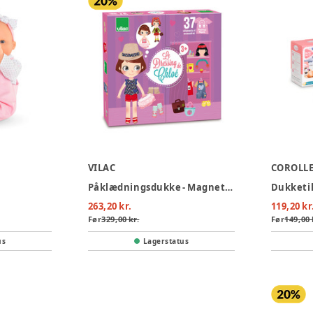
VILAC
COROLL
Påklædningsdukke - Magnetisk
Dukketil
263,20 kr.
119,20 kr
Før
329,00 kr.
Før
149,00 
us
Lagerstatus