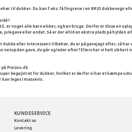
ilbehør til dukker. Du kan f.eks. få fingrene i en BRIO dukkevogn ell
eidé?
il, er noget alle børn elsker, og kan bruge. Derfor er disse en opla
, julegave eller andet. Så er der altid en ekstra plads på hylden e
t dukke eller interessant tilbehør, du er på gavejagt efter, så har 
ige netop den gave, du går og leder efter? Ellers har vi helt sikker
 på Pixizoo.dk
super begejstret for dukker, hvilket er derfor vi har et kæmpe udval
r kan leges i massevis.
KUNDESERVICE
Kontakt os
Levering