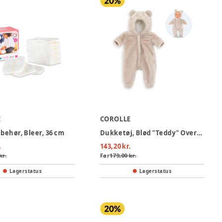
E
COROLLE
behør, Bleer, 36 cm
Dukketøj, Blød "Teddy" Overall, 30 cm
.
143,20 kr.
kr.
Før
179,00 kr.
Lagerstatus
Lagerstatus