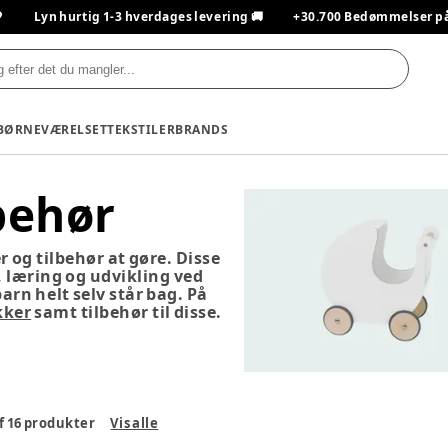

Lyn hurtig 1-3 hverdages levering 🚚
+30.700 Bedømmelser på T
BØRNEVÆRELSET
TEKSTILER
BRANDS
behør
 og tilbehør at gøre. Disse
g, læring og udvikling ved
arn helt selv står bag. På
kker
samt tilbehør til disse.
f
16
produkter
Vis alle