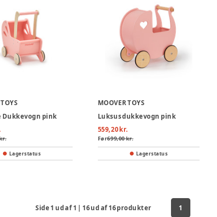
 TOYS
MOOVER TOYS
 Dukkevogn pink
Luksus dukkevogn pink
.
559,20 kr.
kr.
Før
699,00 kr.
Lagerstatus
Lagerstatus
Side
1
ud af
1
|
16
ud af
16
produkter
1