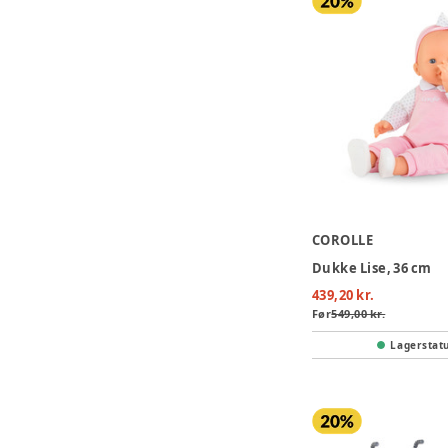
COROLLE
Dukke Lise, 36 cm
439,20 kr.
Før
549,00 kr.
Lagerstat