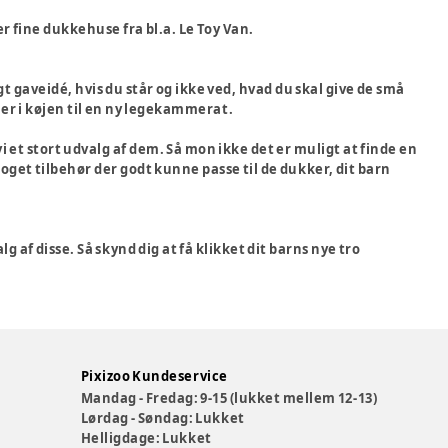
er fine dukkehuse fra bl.a. Le Toy Van.
gt gaveidé, hvis du står og ikke ved, hvad du skal give de små
ller i køjen til en ny legekammerat.
vi et stort udvalg af dem. Så mon ikke det er muligt at finde en
t noget tilbehør der godt kunne passe til de dukker, dit barn
g af disse. Så skynd dig at få klikket dit barns nye tro
Pixizoo Kundeservice
Mandag - Fredag: 9-15 (lukket mellem 12-13)
Lørdag - Søndag: Lukket
Helligdage: Lukket