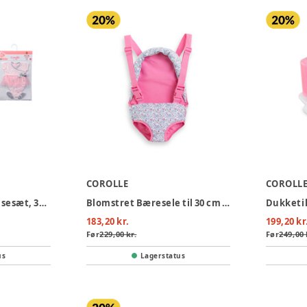
COROLLE
COROLL
Dukketøj Sport-Dansesæt, 36 cm
Blomstret Bæresele til 30 cm dukke
183,20 kr.
199,20 kr
Før
229,00 kr.
Før
249,00 
us
Lagerstatus