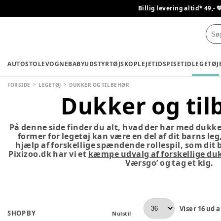
Billig levering altid* 49,- 
AUTOSTOLE
VOGNE
BABYUDSTYR
TØJ
SKO
PLEJETID
SPISETID
LEGETØJ
FORSIDE
LEGETØJ
DUKKER OG TILBEHØR
Dukker og til
På denne side finder du alt, hvad der har med dukker
former for legetøj kan være en del af dit barns le
hjælp af forskellige spændende rollespil, som dit b
Pixizoo.dk har vi et
kæmpe udvalg af forskellige du
Værsgo’ og tag et kig.
Viser
16
ud a
SHOP BY
Nulstil