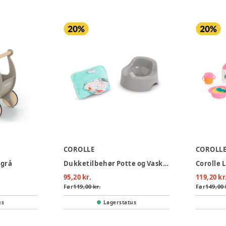
COROLLE
COROLL
 grå
Dukketilbehør Potte og Vaskeklud
95,20 kr.
119,20 kr
Før
119,00 kr.
Før
149,00 
us
Lagerstatus