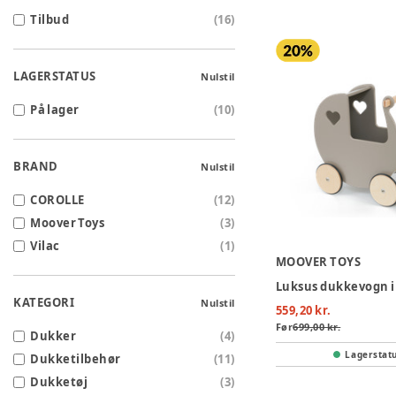
Tilbud
(
16
)
LAGERSTATUS
Nulstil
På lager
(
10
)
BRAND
Nulstil
COROLLE
(
12
)
Moover Toys
(
3
)
Vilac
(
1
)
MOOVER TOYS
Luksus dukkevogn i
KATEGORI
Nulstil
559,20 kr.
Før
699,00 kr.
Dukker
(
4
)
Lagerstat
Dukketilbehør
(
11
)
Dukketøj
(
3
)