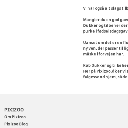
Vi har også alt slags t
Mangler du en god gav
Dukker og tilbehør dert
purke i fødselsdagsgave
Uanset om det er en flo
ny ven, der passer til l
måske i forvejen har.
Køb Dukker og tilbehør
Her på Pixizoo.dk er vi 
følgesvend hjem, så de
PIXIZOO
Om Pixizoo
Pixizoo Blog