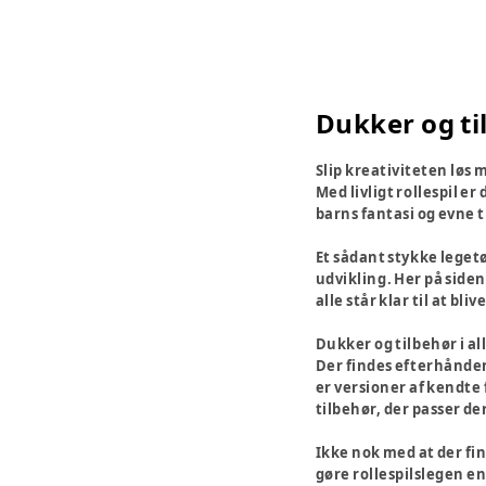
Dukker og ti
Slip kreativiteten løs 
Med livligt rollespil e
barns fantasi og evne t
Et sådant stykke legetø
udvikling. Her på siden
alle står klar til at 
Dukker og tilbehør i a
Der findes efterhånde
er versioner af kendte 
tilbehør, der passer de
Ikke nok med at der fin
gøre rollespilslegen e