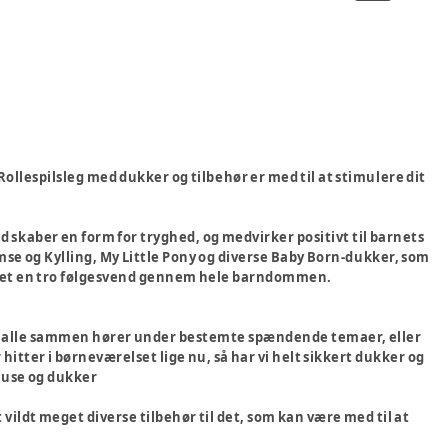
 Rollespilsleg med dukker og tilbehør er med til at stimulere dit
ed skaber en form for tryghed, og medvirker positivt til barnets
amse og Kylling, My Little Pony og diverse Baby Born-dukker, som
 sikret en tro følgesvend gennem hele barndommen.
m alle sammen hører under bestemte spændende temaer, eller
 hitter i børneværelset lige nu, så har vi helt sikkert dukker og
 huse og dukker
 vildt meget diverse tilbehør til det, som kan være med til at