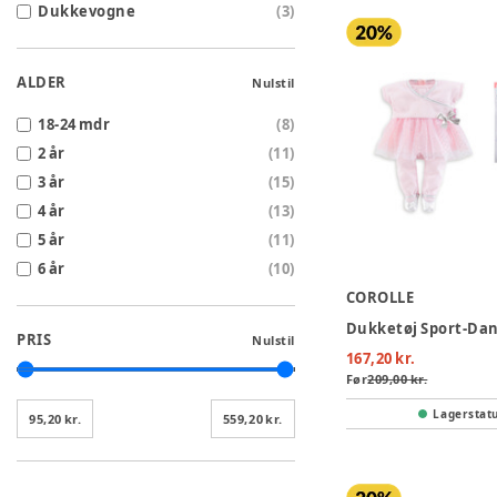
Dukkevogne
(
3
)
ALDER
Nulstil
18-24 mdr
(
8
)
2 år
(
11
)
3 år
(
15
)
4 år
(
13
)
5 år
(
11
)
6 år
(
10
)
COROLLE
PRIS
Nulstil
167,20 kr.
Før
209,00 kr.
Lagerstat
95,20 kr.
559,20 kr.