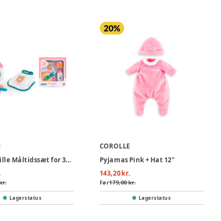
E
COROLLE
Corolle Lille Måltidssæt for 36cm dukke
Pyjamas Pink + Hat 12"
.
143,20 kr.
kr.
Før
179,00 kr.
Lagerstatus
Lagerstatus