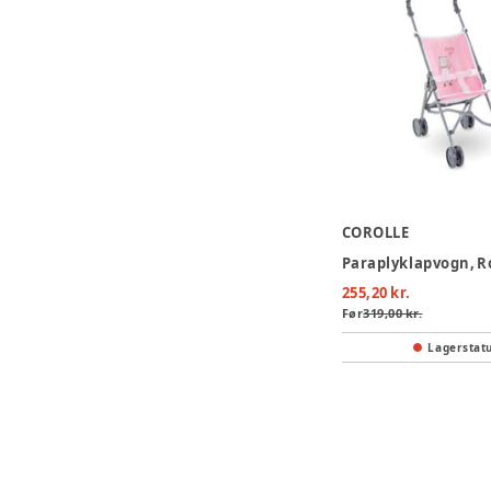
COROLLE
Paraplyklapvogn, R
255,20 kr.
Før
319,00 kr.
Lagerstat