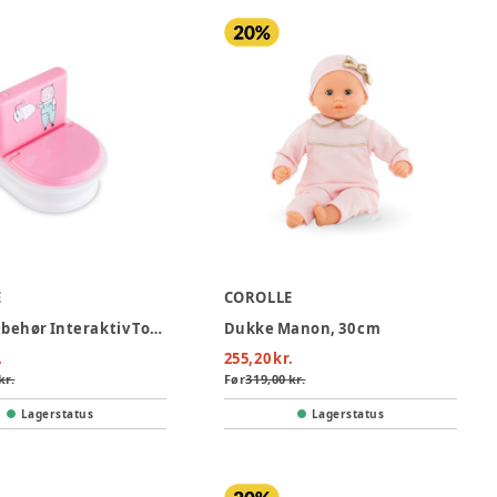
E
COROLLE
Dukketilbehør Interaktiv Toilet
Dukke Manon, 30 cm
.
255,20 kr.
kr.
Før
319,00 kr.
Lagerstatus
Lagerstatus