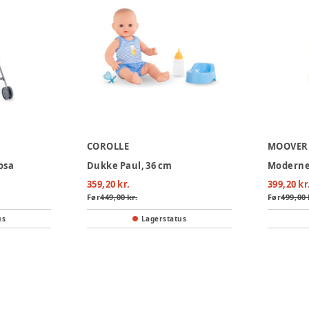
COROLLE
MOOVER
osa
Dukke Paul, 36 cm
Moderne
359,20 kr.
399,20 kr
Før
449,00 kr.
Før
499,00 
us
Lagerstatus