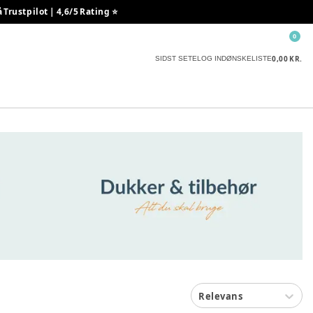
rustpilot | 4,6/5 Rating ⭐️
0
0,00 KR.
SIDST SETE
LOG IND
ØNSKELISTE
Relevans