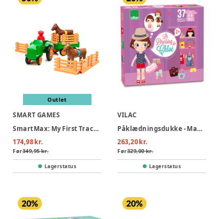
Outlet
SMART GAMES
VILAC
SmartMax: My First Tractor 3 (Nordic)
Påklædningsdukke - Magnetisk
174,98 kr.
263,20 kr.
Før
349,95 kr.
Før
329,00 kr.
Lagerstatus
Lagerstatus