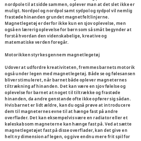
nordpole til at sidde sammen, oplever man at det slet ikke er
muligt. Nordpol og nordpol samt sydpol og sydpol vil nemlig
frastøde hinanden grundet magnetfeltlinjerne.
Magnetlegetøj er derfor ikke kun en sjov oplevelse, men
også en lærerig oplevelse for børn som så småt begynder at
forstå hvordan den videnskabelige, kreative og
matematiske verden foregår.
Motorikken styrkes gennem magnetlegetøj
Udover at udfordre kreativiteten, fremmes barnets motorik
også under legen med magnetlegetøj. Både se og følesansen
bliver stimuleret, når barnet både oplever magneternes
tiltrækning af hinanden. Det kan være en sjov følelse og
oplevelse for barnet at noget til tiltrække og frastøde
hinanden, da andre genstande ofte ikke opfører sig sådan.
Hvis barnet er lidt ældre, kan du også prøve at introducere
dem til magneternes evne til at hænge fast på andre
overflader. Det kan eksempelvis være en radiator eller et
køleskab som magneterne kan hænge fast på. Ved at sætte
magnetlegetøjet fast på disse overflader, kan det give en
helt ny dimension af legen, og give endnu mere frit spil for