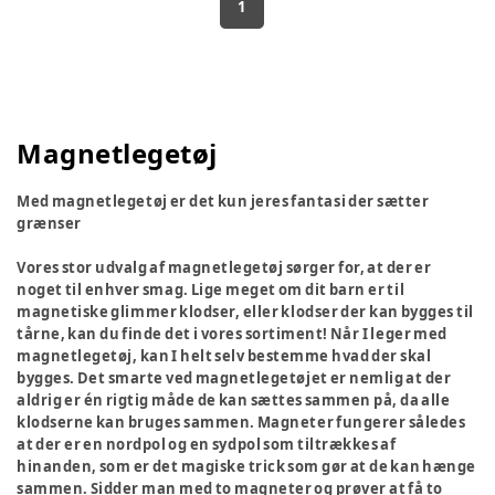
1
Magnetlegetøj
Med magnetlegetøj er det kun jeres fantasi der sætter
grænser
Vores stor udvalg af magnetlegetøj sørger for, at der er
noget til enhver smag. Lige meget om dit barn er til
magnetiske glimmer klodser, eller klodser der kan bygges til
tårne, kan du finde det i vores sortiment! Når I leger med
magnetlegetøj, kan I helt selv bestemme hvad der skal
bygges. Det smarte ved magnetlegetøjet er nemlig at der
aldrig er én rigtig måde de kan sættes sammen på, da alle
klodserne kan bruges sammen. Magneter fungerer således
at der er en nordpol og en sydpol som tiltrækkes af
hinanden, som er det magiske trick som gør at de kan hænge
sammen. Sidder man med to magneter og prøver at få to