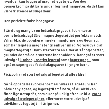
hvad der kan bygges af magnetlegetøjet. Vær dog
opmærksom på dit barn under leg med magneter, da det kan
være fristende at sluge dem!
Den perfekte fødselsdagsgave
Står du og mangler en fødselsdagsgave til den næste
børnefødselsdag? Så er magnetlegetøj det perfekte match.
Vi har bl.a. de populære mærker magformers og Geomag,
som har legetøj i magneter til enhver smag. Vores udvalg af
magnetlegetøj til børn starter fra en alder af 3 år og opefter,
grundet de små dele sættene indeholder. Vi har også et stort
udvalg af
klodser
,
kreativt legetø
j samt
bøger og spil
, som
også et super gode fødselsdagsgaver til yngre børn.
Pixizoo har et stort udvalg af legetøj til alle aldre!
Gå på opdagelse i vores enorme univers af legetøj! Vi har
både babylegetøj og legetøj til små børn, så du altid kan
finde lige netop dét, som du er på udkig efter. Se bl.a.
vores
udvalg af trælegetøj her
, eller vores store udvalg af
udviklende legetøj til 1-årige her.