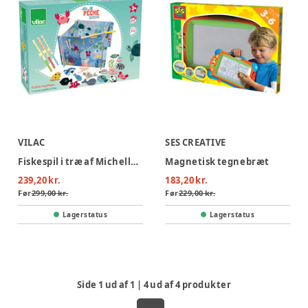
VILAC
SES CREATIVE
Fiskespil i træ af Michelle Carlslund
Magnetisk tegnebræt
239,20 kr.
183,20 kr.
Før
299,00 kr.
Før
229,00 kr.
Lagerstatus
Lagerstatus
Side
1
ud af
1
|
4
ud af
4
produkter