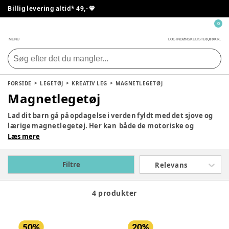
Billig levering altid* 49,- 💙
0
0,00 KR.
MENU
LOG IND
ØNSKELISTE
FORSIDE
LEGETØJ
KREATIV LEG
MAGNETLEGETØJ
Magnetlegetøj
Lad dit barn gå på opdagelse i verden fyldt med det sjove og
lærige magnetlegetøj. Her kan både de motoriske og
kreative evner bliver udfordret i mange timers leg. Vi ved, af
Læs mere
erfaring at både børn og voksne kan hygge sig med vores
udvalg af sjove magnetsæt. Det er nemlig kun fantasien der
Filtre
Relevans
sætter grænser for de ting, som I kan bygge med magnetiske
klodser.
4 produkter