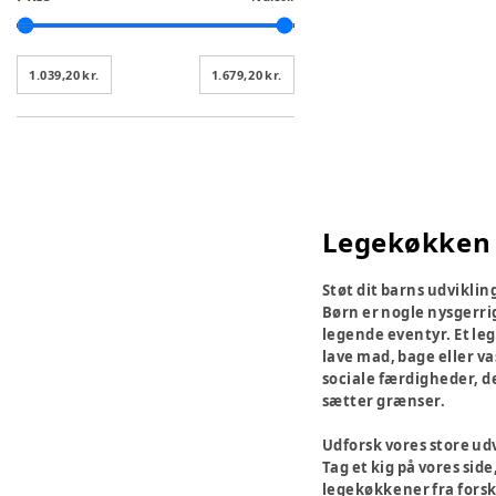
1.039,20 kr.
1.679,20 kr.
Legekøkken 
Støt dit barns udvikli
Børn er nogle nysgerrig
legende eventyr. Et le
lave mad, bage eller v
sociale færdigheder, de
sætter grænser.
Udforsk vores store ud
Tag et kig på vores sid
legekøkkener fra forske