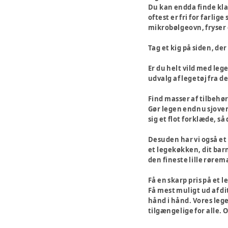
Du kan endda finde klas
oftest er fri for farli
mikrobølgeovn, fryser e
Tag et kig på siden, de
Er du helt vild med lege
udvalg af legetøj fra 
Find masser af tilbehør
Gør legen endnu sjover
sig et flot forklæde, s
Desuden har vi også e
et legekøkken, dit barn
den fineste lille rørem
Få en skarp pris på et 
Få mest muligt ud af d
hånd i hånd. Vores leg
tilgængelige for alle.