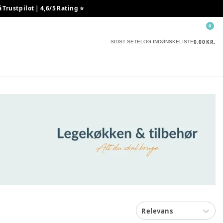
rustpilot | 4,6/5 Rating ⭐️
0
0,00 KR.
SIDST SETE
LOG IND
ØNSKELISTE
Relevans