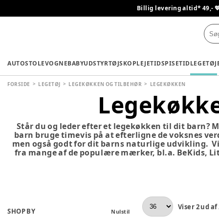
Billig levering altid* 49,- 
AUTOSTOLE
VOGNE
BABYUDSTYR
TØJ
SKO
PLEJETID
SPISETID
LEGETØJ
FORSIDE
LEGETØJ
LEGEKØKKEN OG TILBEHØR
LEGEKØKKEN
Legekøkk
Står du og leder efter et legekøkken til dit barn?
barn bruge timevis på at efterligne de voksnes verd
men også godt for dit barns naturlige udvikling. 
fra mange af de populære mærker, bl.a. BeKids, Li
Viser
2
ud af
SHOP BY
Nulstil