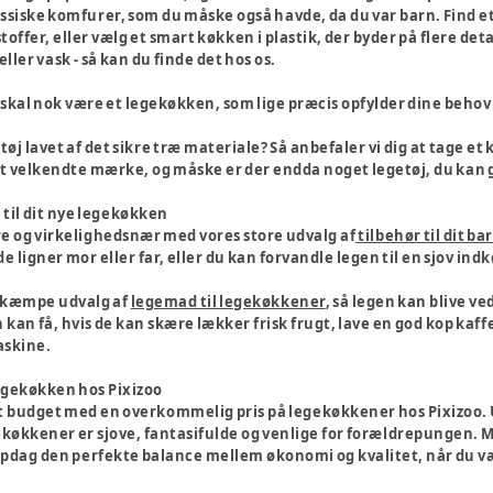
siske komfurer, som du måske også havde, da du var barn. Find et 
ge stoffer, eller vælg et smart køkken i plastik, der byder på flere 
ller vask - så kan du finde det hos os.
r skal nok være et legekøkken, som lige præcis opfylder dine behov 
tøj lavet af det sikre træ materiale? Så anbefaler vi dig at tage et 
det velkendte mærke, og måske er der endda noget legetøj, du ka
 til dit nye legekøkken
e og virkelighedsnær med vores store udvalg af
tilbehør til dit b
å de ligner mor eller far, eller du kan forvandle legen til en sjov i
t kæmpe udvalg af
legemad til legekøkkener
, så legen kan blive ve
 kan få, hvis de kan skære lækker frisk frugt, lave en god kop kaff
askine.
legekøkken hos Pixizoo
it budget med en overkommelig pris på legekøkkener hos Pixizoo. 
ekøkkener er sjove, fantasifulde og venlige for forældrepungen. Me
 Opdag den perfekte balance mellem økonomi og kvalitet, når du v