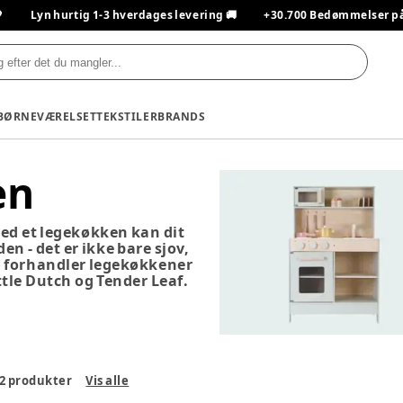

Lyn hurtig 1-3 hverdages levering 🚚
+30.700 Bedømmelser på T
BØRNEVÆRELSET
TEKSTILER
BRANDS
en
 Med et legekøkken kan dit
en - det er ikke bare sjov,
Vi forhandler legekøkkener
ttle Dutch og Tender Leaf.
2
produkter
Vis alle