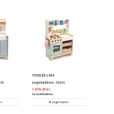
TENDER LEAF
um
Legekøkken - Stort
1.679,20 kr.
Før
2.099,00 kr.
us
Lagerstatus