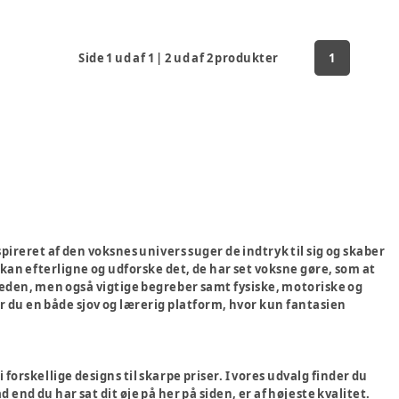
Side
1
ud af
1
|
2
ud af
2
produkter
1
ireret af den voksnes univers suger de indtryk til sig og skaber
kan efterligne og udforske det, de har set voksne gøre, som at
eden, men også vigtige begreber samt fysiske, motoriske og
år du en både sjov og lærerig platform, hvor kun fantasien
forskellige designs til skarpe priser. I vores udvalg finder du
end du har sat dit øje på her på siden, er af højeste kvalitet.