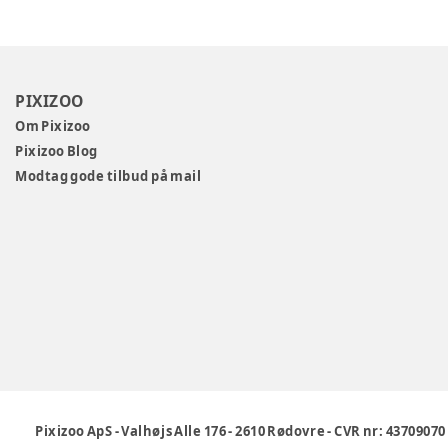
PIXIZOO
Om Pixizoo
Pixizoo Blog
Modtag gode tilbud på mail
Pixizoo ApS
-
Valhøjs Alle 176
-
2610 Rødovre
-
CVR nr: 43709070