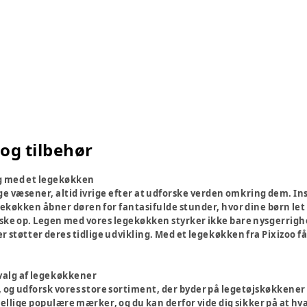
og tilbehør
ng med et legekøkken
e væsener, altid ivrige efter at udforske verden omkring dem. Insp
gekøkken åbner døren for fantasifulde stunder, hvor dine børn let 
aske op. Legen med vores legekøkken styrker ikke bare nysgerrigh
r støtter deres tidlige udvikling. Med et legekøkken fra Pixizoo f
valg af legekøkkener
e, og udforsk vores store sortiment, der byder på legetøjskøkkener i 
llige populære mærker, og du kan derfor vide dig sikker på at hvad 