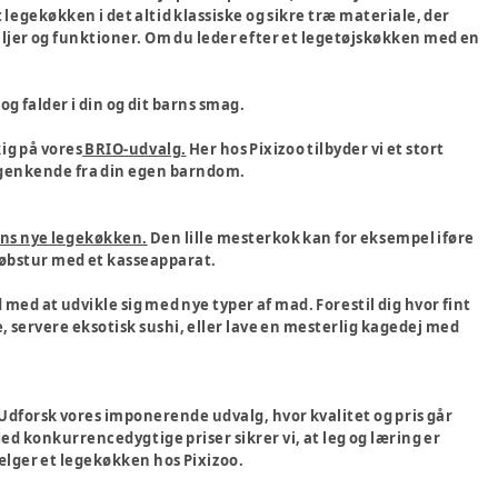
legekøkken i det altid klassiske og sikre træ materiale, der
detaljer og funktioner. Om du leder efter et legetøjskøkken med en
og falder i din og dit barns smag.
kig på vores
BRIO-udvalg.
Her hos Pixizoo tilbyder vi et stort
n genkende fra din egen barndom.
arns nye legekøkken.
Den lille mesterkok kan for eksempel iføre
ndkøbstur med et kasseapparat.
d med at udvikle sig med nye typer af mad. Forestil dig hvor fint
e, servere eksotisk sushi, eller lave en mesterlig kagedej med
Udforsk vores imponerende udvalg, hvor kvalitet og pris går
d konkurrencedygtige priser sikrer vi, at leg og læring er
ælger et legekøkken hos Pixizoo.