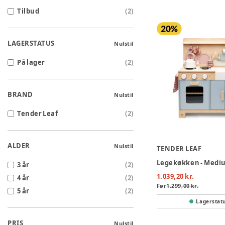
Tilbud
(
2
)
LAGERSTATUS
Nulstil
På lager
(
2
)
BRAND
Nulstil
Tender Leaf
(
2
)
ALDER
Nulstil
TENDER LEAF
Legekøkken - Medi
3 år
(
2
)
1.039,20 kr.
4 år
(
2
)
Før
1.299,00 kr.
5 år
(
2
)
Lagerstat
PRIS
Nulstil