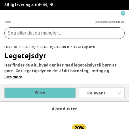
Billig levering altid* 49,- 💙
0
0,00 KR.
MENU
LOG IND
ØNSKELISTE
FORSIDE
LEGETØJ
LEGETØJSFIGURER
LEGETØJSDYR
Legetøjsdyr
Her finder du alt, hvad der har med legetøjsdyr til børn at
gøre. Gør legetøjsdyr en del af dit barns leg, læring og
udvikling ved hjælp af forskellige spændende rollespil, som
Læs mere
dit barn selv kan gøre. Hos Pixizoo har vi et stort udvalg af
bløde legetøjsdyr og Schleich dyr samt tilbehør til disse.
Filtre
Relevans
4 produkter