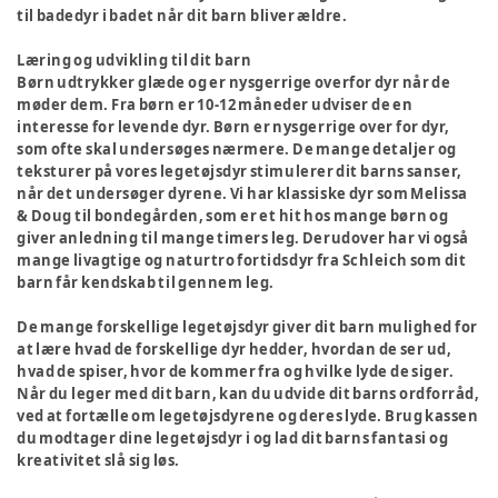
til badedyr i badet når dit barn bliver ældre.
Læring og udvikling til dit barn
Børn udtrykker glæde og er nysgerrige overfor dyr når de
møder dem. Fra børn er 10-12 måneder udviser de en
interesse for levende dyr. Børn er nysgerrige over for dyr,
som ofte skal undersøges nærmere. De mange detaljer og
teksturer på vores legetøjsdyr stimulerer dit barns sanser,
når det undersøger dyrene. Vi har klassiske dyr som Melissa
& Doug til bondegården, som er et hit hos mange børn og
giver anledning til mange timers leg. Derudover har vi også
mange livagtige og naturtro fortidsdyr fra Schleich som dit
barn får kendskab til gennem leg.
De mange forskellige legetøjsdyr giver dit barn mulighed for
at lære hvad de forskellige dyr hedder, hvordan de ser ud,
hvad de spiser, hvor de kommer fra og hvilke lyde de siger.
Når du leger med dit barn, kan du udvide dit barns ordforråd,
ved at fortælle om legetøjsdyrene og deres lyde. Brug kassen
du modtager dine legetøjsdyr i og lad dit barns fantasi og
kreativitet slå sig løs.