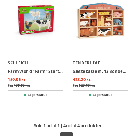
SCHLEICH
TENDER LEAF
Farm World "Farm" Starter Set
Sættekasse m. 13 Bondegårdsdyr af træ
159,96 kr.
423,20 kr.
Før
199,95 kr.
Før
529,00 kr.
Lagerstatus
Lagerstatus
Side
1
ud af
1
|
4
ud af
4
produkter