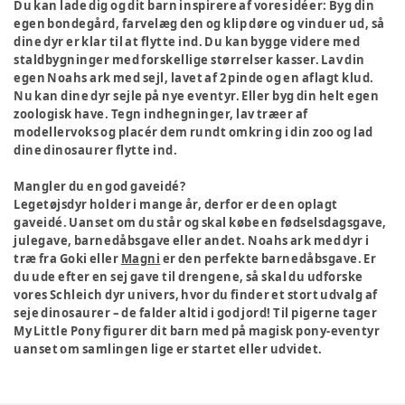
Du kan lade dig og dit barn inspirere af vores idéer: Byg din
egen bondegård, farvelæg den og klip døre og vinduer ud, så
dine dyr er klar til at flytte ind. Du kan bygge videre med
staldbygninger med forskellige størrelser kasser. Lav din
egen Noahs ark med sejl, lavet af 2 pinde og en aflagt klud.
Nu kan dine dyr sejle på nye eventyr. Eller byg din helt egen
zoologisk have. Tegn indhegninger, lav træer af
modellervoks og placér dem rundt omkring i din zoo og lad
dine dinosaurer flytte ind.
Mangler du en god gaveidé?
Legetøjsdyr holder i mange år, derfor er de en oplagt
gaveidé. Uanset om du står og skal købe en fødselsdagsgave,
julegave, barnedåbsgave eller andet. Noahs ark med dyr i
træ fra Goki eller
Magni
er den perfekte barnedåbsgave. Er
du ude efter en sej gave til drengene, så skal du udforske
vores Schleich dyr univers, hvor du finder et stort udvalg af
seje dinosaurer – de falder altid i god jord! Til pigerne tager
My Little Pony figurer dit barn med på magisk pony-eventyr
uanset om samlingen lige er startet eller udvidet.