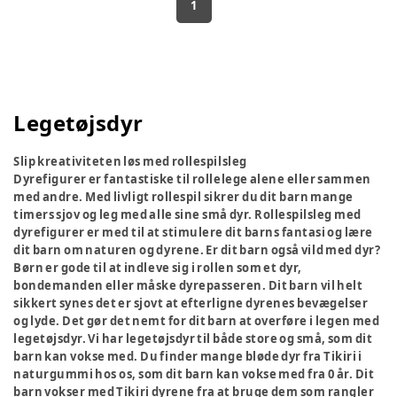
1
Legetøjsdyr
Slip kreativiteten løs med rollespilsleg
Dyrefigurer er fantastiske til rollelege alene eller sammen
med andre. Med livligt rollespil sikrer du dit barn mange
timers sjov og leg med alle sine små dyr. Rollespilsleg med
dyrefigurer er med til at stimulere dit barns fantasi og lære
dit barn om naturen og dyrene. Er dit barn også vild med dyr?
Børn er gode til at indleve sig i rollen som et dyr,
bondemanden eller måske dyrepasseren. Dit barn vil helt
sikkert synes det er sjovt at efterligne dyrenes bevægelser
og lyde. Det gør det nemt for dit barn at overføre i legen med
legetøjsdyr. Vi har legetøjsdyr til både store og små, som dit
barn kan vokse med. Du finder mange bløde dyr fra Tikiri i
naturgummi hos os, som dit barn kan vokse med fra 0 år. Dit
barn vokser med Tikiri dyrene fra at bruge dem som rangler