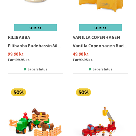
Outlet
Outlet
FILIBABBA
VANILLA COPENHAGEN
Filibabba Badebassin 80 cm Alfie – Unicorn Shores
Vanilla Copenhagen Badevinger - Neon Hearts
99,98 kr.
49,98 kr.
Før
199,95 kr.
Før
99,95 kr.
Lagerstatus
Lagerstatus