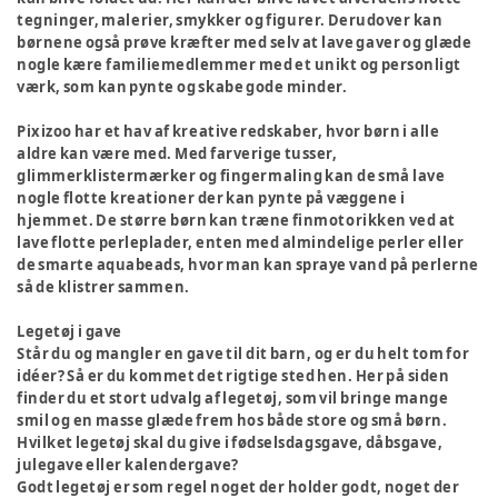
tegninger, malerier, smykker og figurer. Derudover kan
børnene også prøve kræfter med selv at lave gaver og glæde
nogle kære familiemedlemmer med et unikt og personligt
værk, som kan pynte og skabe gode minder.
Pixizoo har et hav af kreative redskaber, hvor børn i alle
aldre kan være med. Med farverige tusser,
glimmerklistermærker og fingermaling kan de små lave
nogle flotte kreationer der kan pynte på væggene i
hjemmet. De større børn kan træne finmotorikken ved at
lave flotte perleplader, enten med almindelige perler eller
de smarte aquabeads, hvor man kan spraye vand på perlerne
så de klistrer sammen.
Legetøj i gave
Står du og mangler en gave til dit barn, og er du helt tom for
idéer? Så er du kommet det rigtige sted hen. Her på siden
finder du et stort udvalg af legetøj, som vil bringe mange
smil og en masse glæde frem hos både store og små børn.
Hvilket legetøj skal du give i fødselsdagsgave, dåbsgave,
julegave eller kalendergave?
Godt legetøj er som regel noget der holder godt, noget der