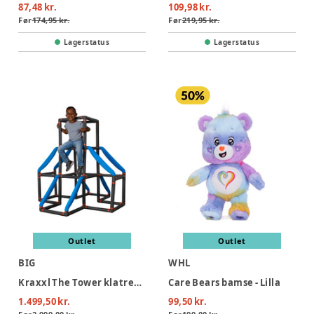
87,48 kr.
109,98 kr.
Før
174,95 kr.
Før
219,95 kr.
Lagerstatus
Lagerstatus
Outlet
Outlet
BIG
WHL
Kraxxl The Tower klatretårn
Care Bears bamse - Lilla
1.499,50 kr.
99,50 kr.