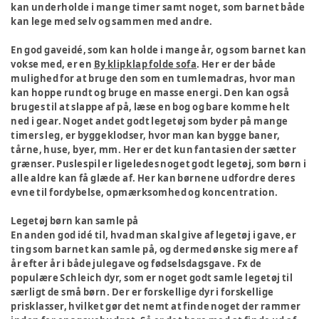
kan underholde i mange timer samt noget, som barnet både
kan lege med selv og sammen med andre.
En god gaveidé, som kan holde i mange år, og som barnet kan
vokse med, er en
By klipklap folde sofa
. Her er der både
mulighed for at bruge den som en tumlemadras, hvor man
kan hoppe rundt og bruge en masse energi. Den kan også
bruges til at slappe af på, læse en bog og bare komme helt
ned i gear. Noget andet godt legetøj som byder på mange
timers leg, er byggeklodser, hvor man kan bygge baner,
tårne, huse, byer, mm. Her er det kun fantasien der sætter
grænser. Puslespil er ligeledes noget godt legetøj, som børn i
alle aldre kan få glæde af. Her kan børnene udfordre deres
evne til fordybelse, opmærksomhed og koncentration.
Legetøj børn kan samle på
En anden god idé til, hvad man skal give af legetøj i gave, er
ting som barnet kan samle på, og dermed ønske sig mere af
år efter år i både julegave og fødselsdagsgave. Fx de
populære Schleich dyr, som er noget godt samle legetøj til
særligt de små børn. Der er forskellige dyr i forskellige
prisklasser, hvilket gør det nemt at finde noget der rammer