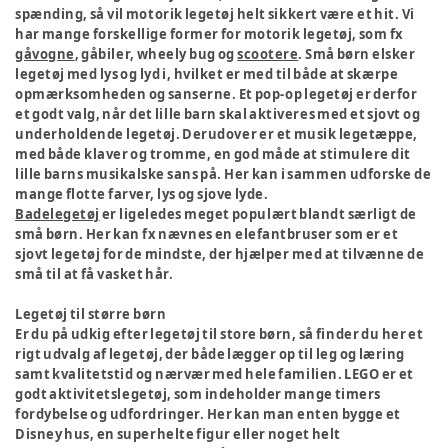
spænding, så vil motorik legetøj helt sikkert være et hit. Vi
har mange forskellige former for motorik legetøj, som fx
gåvogne
, gåbiler, wheely bug og
scootere
. Små børn elsker
legetøj med lys og lyd i, hvilket er med til både at skærpe
opmærksomheden og sanserne. Et pop-op legetøj er derfor
et godt valg, når det lille barn skal aktiveres med et sjovt og
underholdende legetøj. Derudover er et musik legetæppe,
med både klaver og tromme, en god måde at stimulere dit
lille barns musikalske sans på. Her kan i sammen udforske de
mange flotte farver, lys og sjove lyde.
Badelegetøj
er ligeledes meget populært blandt særligt de
små børn. Her kan fx nævnes en elefantbruser som er et
sjovt legetøj for de mindste, der hjælper med at tilvænne de
små til at få vasket hår.
Legetøj til større børn
Er du på udkig efter legetøj til store børn, så finder du her et
rigt udvalg af legetøj, der både lægger op til leg og læring
samt kvalitetstid og nærvær med hele familien. LEGO er et
godt aktivitetslegetøj, som indeholder mange timers
fordybelse og udfordringer. Her kan man enten bygge et
Disney hus, en superhelte figur eller noget helt