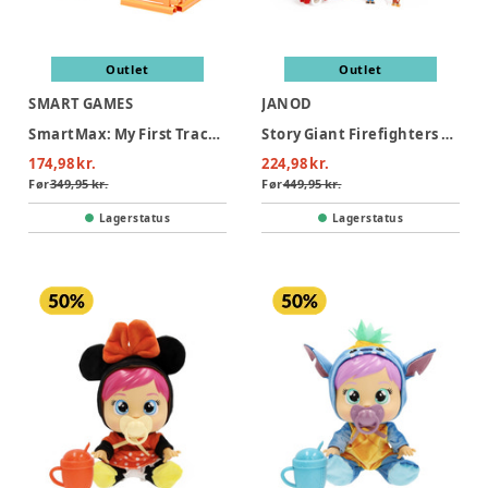
Outlet
Outlet
SMART GAMES
JANOD
SmartMax: My First Tractor 3 (Nordic)
Story Giant Firefighters Truck
174,98 kr.
224,98 kr.
Før
349,95 kr.
Før
449,95 kr.
Lagerstatus
Lagerstatus