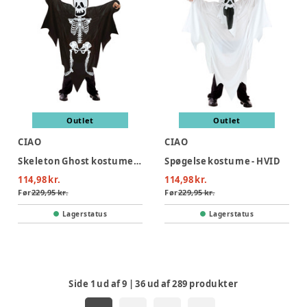
Outlet
Outlet
CIAO
CIAO
Skeleton Ghost kostume - SORT
Spøgelse kostume - HVID
114,98 kr.
114,98 kr.
Før
229,95 kr.
Før
229,95 kr.
Lagerstatus
Lagerstatus
Side
1
ud af
9
|
36
ud af
289
produkter