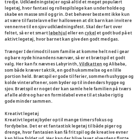
tredje. Udklædningstøj er også altid et meget populært
legetøj, hvor fantasi og rollespilslege kan underholde og
skabe en masse smil og grin. Det behøver bestemt ikke kun
at være til fastelavn eller halloween at dit barn kan invitere
vennerne til en sjov udklædningsfest. Skal der fart over
feltet, så er et smart
løbehjul
eller en
cykel
et godt bud på et
aktivt legetøj, hvor barnet kan give den godt med gas.
Trænger I derimod til som familie at komme helt ned i gear
og bare nyde hinandens nærvær, så er et brætspil et godt
valg. Her kan fx nævnes Labyrinth,
Vildkatten
og Alibaba,
som både kræver taktik, en god hukommelse og en lille
portion held. Brætspil er gode til ferier, sommerhushygge og
kolde vinteraftener, som byder op til indendørs hygge og
sjov. Brætspil er noget der kan samle hele familien på tværs
af alle aldre og har en formidabel evne til at skabe rigtig
gode minder sammen.
Kreativt legetøj
Kreativt legetøj byder op til mange timers fokus og
fordybelse. Det er et fantastisk legetøj til både piger og
drenge, hvor fantasien kan få frit spil og de kreative evner
kan blive foldet ud. Her kan der blive lavet alverdens flotte