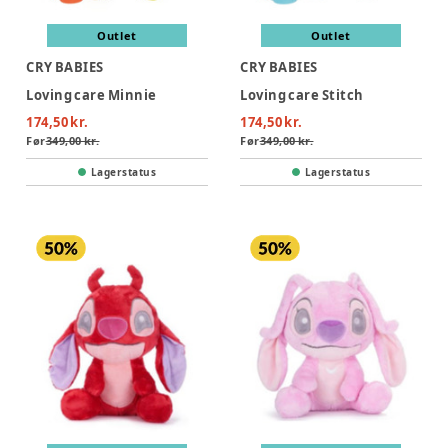
Outlet
Outlet
CRY BABIES
CRY BABIES
Loving care Minnie
Loving care Stitch
174,50 kr.
174,50 kr.
Før
349,00 kr.
Før
349,00 kr.
Lagerstatus
Lagerstatus