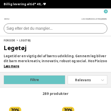
Billig levering altid* 49,- 💙
0
0,00 KR.
MENU
LOG IND
ØNSKELISTE
FORSIDE
LEGETØJ
Legetøj
Legetid er en vigtig del af børns udvikling. Gennem leg bliver
dit barn mere kreativ, innovativ, robust og social. Hos Pixizoo
har vi samlet det bedste legetøj til både babyer og børn.
Læs mere
Udforsk vores store udvalg og find det perfekte legetøj til dit
barn her.
Filtre
Relevans
289 produkter