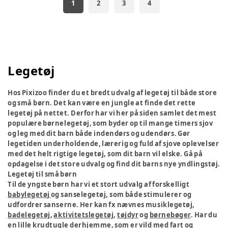
1
2
3
4
Legetøj
Hos Pixizoo finder du et bredt udvalg af legetøj til både store
og små børn. Det kan være en jungle at finde det rette
legetøj på nettet. Derfor har vi her på siden samlet det mest
populære børnelegetøj, som byder op til mange timers sjov
og leg med dit barn både indendørs og udendørs. Gør
legetiden underholdende, lærerig og fuld af sjove oplevelser
med det helt rigtige legetøj, som dit barn vil elske. Gå på
opdagelse i det store udvalg og find dit barns nye yndlingstøj.
Legetøj til små børn
Til de yngste børn har vi et stort udvalg af forskelligt
babylegetøj
og sanselegetøj, som både stimulerer og
udfordrer sanserne. Her kan fx nævnes musiklegetøj,
badelegetøj
,
aktivitetslegetøj
,
tøjdyr
og
børnebøger
. Har du
en lille krudtugle derhjemme, som er vild med fart og