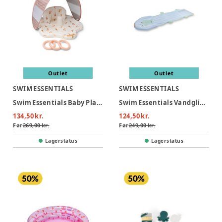
Outlet
Outlet
SWIM ESSENTIALS
SWIM ESSENTIALS
Swim Essentials Baby Plaskestol Med Skygge - Mermaid Bubbles
Swim Essentials Vandglidebane 550 cm - Crocodile
134,50 kr.
124,50 kr.
Før
269,00 kr.
Før
249,00 kr.
Lagerstatus
Lagerstatus