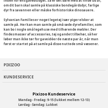
inden for ens gavebudget. Så er det bare med at finde ud af,
om dit barn skal samle på klassiske bondegårdsdyr, farlige
dyr fra savannen eller måske forhistoriske dinosauere.
Sylvanian Families er noget legetøj især piger elsker at
samle på. Her kan man samle på små søde dyrefamilier, som
kan bo i nogle små legehuse med tilhørende møbler. Der
findes masser af accessories, tøj og andet tilbehør, så her
løber man ikke tør for gaveidéer de næste par år, når man
først er startet på at samle på disse nuttede små væsener.
PIXIZOO
KUNDESERVICE
Pixizoo Kundeservice
Mandag - Fredag: 9-15 (lukket mellem 12-13)
Lørdag - Søndag: Lukket