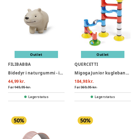
Outlet
Outlet
FILIBABBA
QUERCETTI
Bidedyr i naturgummi - isbjørnen polly
Migoga Junior kuglebane (31 dele)
44,99 kr.
184,98 kr.
Før
149,95 kr.
Før
369,95 kr.
Lagerstatus
Lagerstatus