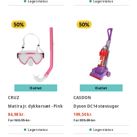
Lagerstatus
Lagerstatus
Outlet
Outlet
CRUZ
CASDON
Matira Jr. dykkersæt - Pink
Dyson DC14 støvsuger
84,98 kr.
199,50 kr.
Før
169,95 kr.
Før
399,00 kr.
Lagerstatus
Lagerstatus