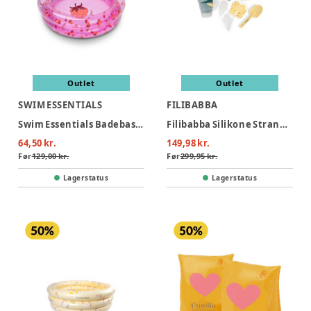
Outlet
Outlet
SWIM ESSENTIALS
FILIBABBA
Swim Essentials Badebassin 60 cm - Strawberry Fields
Filibabba Silikone Strandsæt - Konfetti
64,50 kr.
149,98 kr.
Før
129,00 kr.
Før
299,95 kr.
Lagerstatus
Lagerstatus