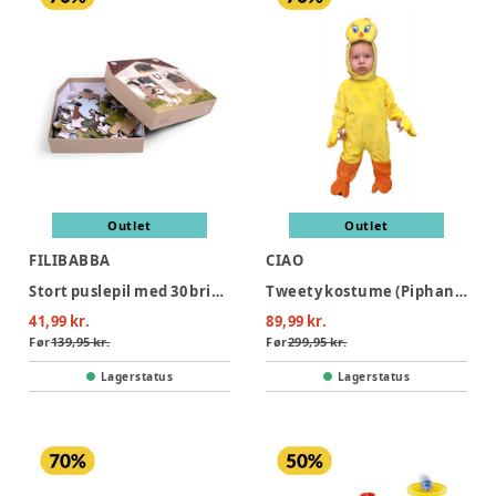
Outlet
Outlet
FILIBABBA
CIAO
Stort puslepil med 30 brikker - Bondegården
Tweety kostume (Piphans) - GUL
41,99 kr.
89,99 kr.
Før
139,95 kr.
Før
299,95 kr.
Lagerstatus
Lagerstatus