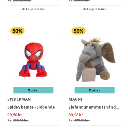
Før
2.999,00 kr.
Før
199,00 kr.
Lagerstatus
Lagerstatus
Outlet
Outlet
SPIDERMAN
MAGNI
Spidey bamse - Siddende
Elefant (mammut) hånddukke 25 cm.
99,50 kr.
89,98 kr.
Før
199,00 kr.
Før
179,95 kr.