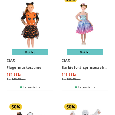
Outlet
Outlet
CIAO
CIAO
Flagermuskostume
Barbie forårsprinsesse kostume - MULTI
134,98 kr.
149,98 kr.
Før
269,95 kr.
Før
299,95 kr.
Lagerstatus
Lagerstatus