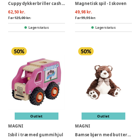
Cuppy dykkerbriller cashmere- infant 2-6 years
Magnetisk spil - I skoven
62,50 kr.
49,98 kr.
Før
125,00 kr.
Før
99,95 kr.
Lagerstatus
Lagerstatus
Outlet
Outlet
MAGNI
MAGNI
Isbil i træ med gummihjul
Bamse bjørn med butterfly, 25 cm