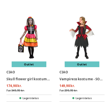
Outlet
Outlet
CIAO
CIAO
Skull flower girl kostume - MULTI
Vampiress kostume - SORT/RØD
174,98 kr.
149,98 kr.
Før
349,95 kr.
Før
299,95 kr.
Lagerstatus
Lagerstatus