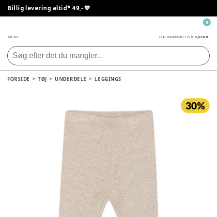
Billig levering altid* 49,- 💙
0
0,00 KR.
MENU
LOG IND
ØNSKELISTE
FORSIDE
TØJ
UNDERDELE
LEGGINGS