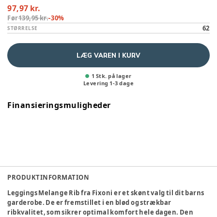
97,97 kr.
Før
139,95 kr.
-
30
%
62
STØRRELSE
LÆG VAREN I KURV
1 Stk. på lager
Levering
1
-
3
dage
Finansieringsmuligheder
PRODUKTINFORMATION
Leggings Melange Rib fra Fixoni er et skønt valg til dit barns
garderobe. De er fremstillet i en blød og strækbar
ribkvalitet, som sikrer optimal komfort hele dagen. Den