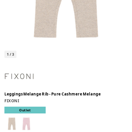
1
/
3
Leggings Melange Rib - Pure Cashmere Melange
FIXONI
Outlet