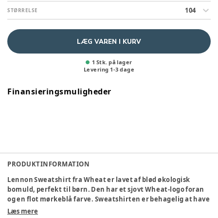
104
STØRRELSE
LÆG VAREN I KURV
1 Stk. på lager
Levering
1
-
3
dage
Finansieringsmuligheder
PRODUKTINFORMATION
Lennon Sweatshirt fra Wheat er lavet af blød økologisk
bomuld, perfekt til børn. Den har et sjovt Wheat-logo foran
og en flot mørkeblå farve. Sweatshirten er behagelig at have
på og nem at bevæge sig i.
Læs mere