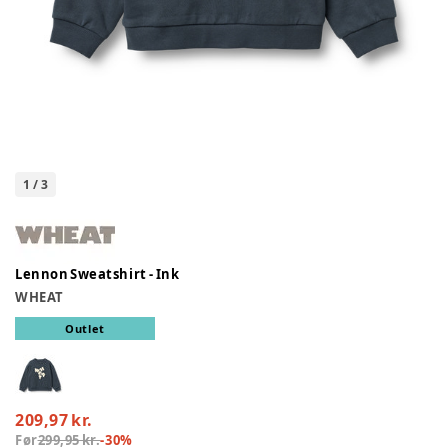
1
/
3
Lennon Sweatshirt - Ink
WHEAT
Outlet
209,97 kr.
Før
299,95 kr.
-
30
%