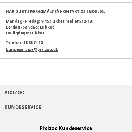
100% Økologisk bomuld
Sjovt design
HAR DU ET SPØRGSMÅL? SÅ KONTAKT OS ENDELIG.
Blød og komfortabel
Maskinvask ved 30 °C
Mandag - Fredag: 9-15 (lukket mellem 12-13)
Perfekt til hverdag og leg
Lørdag - Søndag: Lukket
Helligdage: Lukket
Farve
:
Blå
Materiale
:
Økologisk bomuld
Telefon: 88 88 74 15
Produktionsland
:
Bangladesh
kundeservice@pixizoo.dk
Tøj størrelse
:
104 cm / 4 år
Varenummer:
383623
PIXIZOO
KUNDESERVICE
Pixizoo Kundeservice