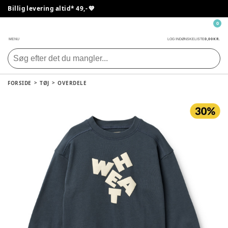
Billig levering altid* 49,- 💙
0
0,00 KR.
MENU
LOG IND
ØNSKELISTE
FORSIDE
TØJ
OVERDELE