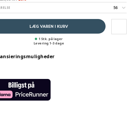
56
RRELSE
LÆG VAREN I KURV
1 Stk. på lager
Levering
1
-
3
dage
nansieringsmuligheder