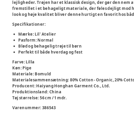
lejligheder. Trøjen har et klassisk design, der gør den nem
fremstillet i et behageligt materiale, der føles dejligt mod 
look og høje kvalitet bliver denne hurtigt en favorit hos bå
Specifikationer:
Mærke: Lil' Atelier
Pasform: Normal
Blød og behagelig trøje til børn
Perfekt til både hverdag og fest
Farve
:
Lilla
Køn
:
Pige
Materiale
:
Bomuld
Materialesammensætning
:
80% Cotton - Organic, 20% Cott
Producent
:
Haiyang Honghan Garment Co., Ltd.
Produktionsland
:
China
Tøj størrelse
:
56 cm / 1 mdr.
Varenummer:
386543