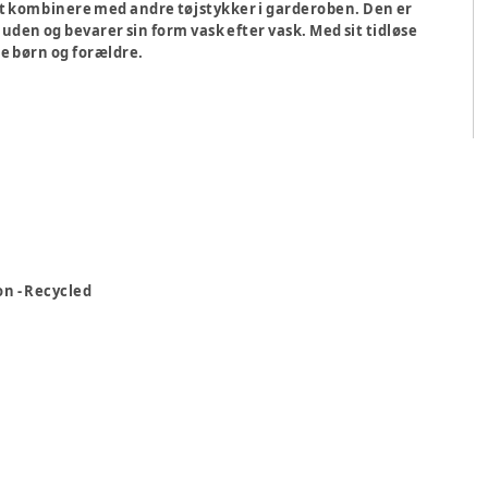
 at kombinere med andre tøjstykker i garderoben. Den er
huden og bevarer sin form vask efter vask. Med sit tidløse
de børn og forældre.
on - Recycled