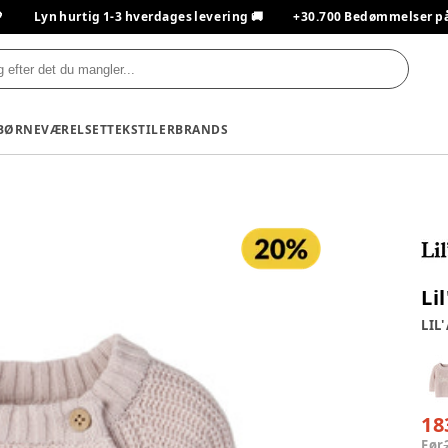

Lyn hurtig 1-3 hverdages levering 🚚
+30.700 Bedømmelser på T
BØRNEVÆRELSET
TEKSTILER
BRANDS
Li
LIL'
18
Før