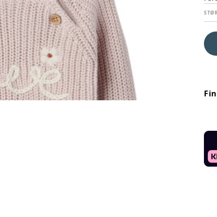
STØ
Fi