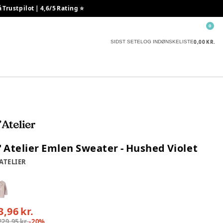
rustpilot | 4,6/5 Rating ⭐️
0
0,00 KR.
SIDST SETE
LOG IND
ØNSKELISTE
l' Atelier Emlen Sweater - Hushed Violet
 ATELIER
3,96 kr.
229,95 kr.
-
20
%