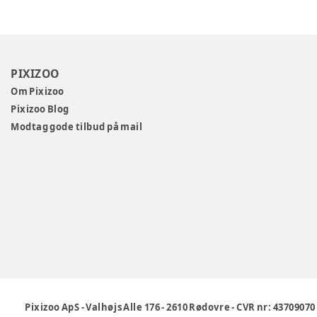
PIXIZOO
Om Pixizoo
Pixizoo Blog
Modtag gode tilbud på mail
Pixizoo ApS
-
Valhøjs Alle 176
-
2610 Rødovre
-
CVR nr: 43709070