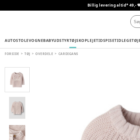
Billig levering altid* 49,- 
AUTOSTOLE
VOGNE
BABYUDSTYR
TØJ
SKO
PLEJETID
SPISETID
LEGETØJ
FORSIDE
TØJ
OVERDELE
CARDIGANS