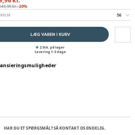
9,96 kr.
149,95 kr.
-
20
%
56
RRELSE
LÆG VAREN I KURV
2 Stk. på lager
Levering
1
-
3
dage
nansieringsmuligheder
HAR DU ET SPØRGSMÅL? SÅ KONTAKT OS ENDELIG.