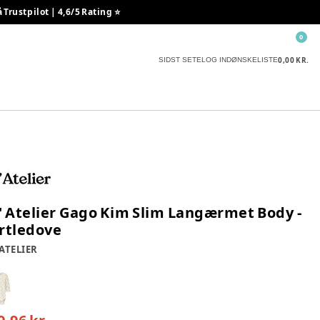
rustpilot | 4,6/5 Rating ⭐️
0
0,00 KR.
SIDST SETE
LOG IND
ØNSKELISTE
l' Atelier Gago Kim Slim Langærmet Body -
rtledove
 ATELIER