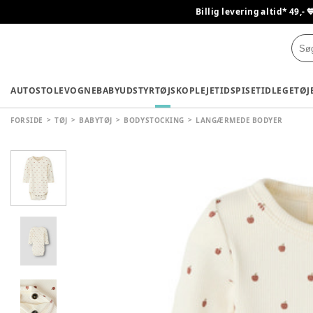
Billig levering altid* 49,- 
AUTOSTOLE
VOGNE
BABYUDSTYR
TØJ
SKO
PLEJETID
SPISETID
LEGETØJ
FORSIDE
TØJ
BABYTØJ
BODYSTOCKING
LANGÆRMEDE BODYER