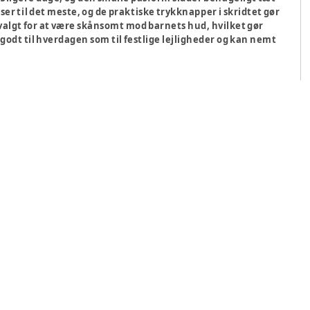
ser til det meste, og de praktiske trykknapper i skridtet gør
algt for at være skånsomt mod barnets hud, hvilket gør
 godt til hverdagen som til festlige lejligheder og kan nemt