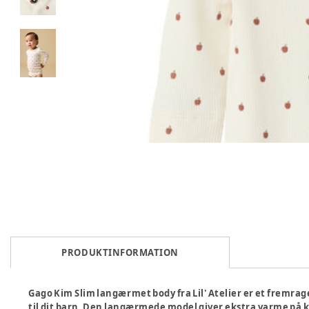
PRODUKTINFORMATION
Gago Kim Slim langærmet body fra Lil' Atelier er et fremrage
til dit barn. Den langærmede model giver ekstra varme på k