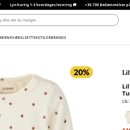

Lyn hurtig 1-3 hverdages levering 🚚
+30.700 Bedømmelser på T
BØRNEVÆRELSET
TEKSTILER
BRANDS
Li
Tu
LIL'