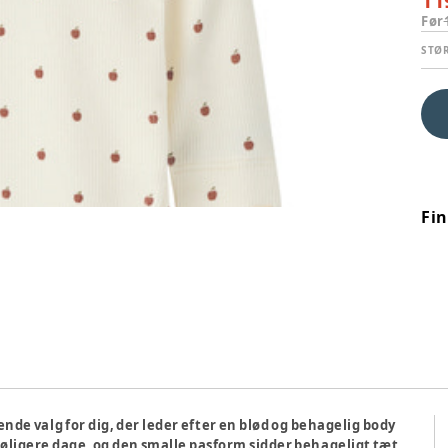
11
Før
STØ
Fi
nde valg for dig, der leder efter en blød og behagelig body
øligere dage, og den smalle pasform sidder behageligt tæt