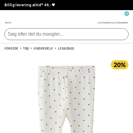
Billig levering altid* 49,- 💙
0
0,00 KR.
MENU
LOG IND
ØNSKELISTE
FORSIDE
TØJ
UNDERDELE
LEGGINGS