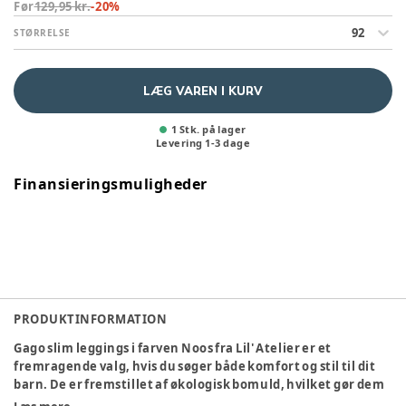
Før
129,95 kr.
-
20
%
92
STØRRELSE
LÆG VAREN I KURV
1 Stk. på lager
Levering
1
-
3
dage
Finansieringsmuligheder
PRODUKTINFORMATION
Gago slim leggings i farven Noos fra Lil' Atelier er et
fremragende valg, hvis du søger både komfort og stil til dit
barn. De er fremstillet af økologisk bomuld, hvilket gør dem
ekstra bløde mod huden og til et bæredygtigt valg. Den