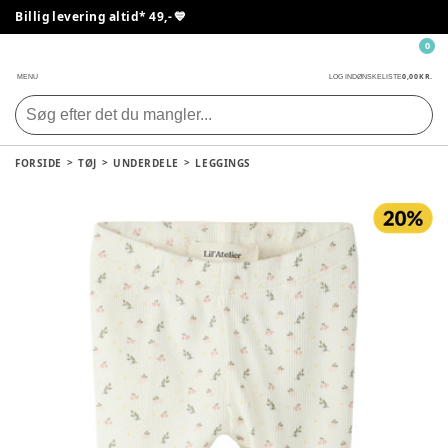
Billig levering altid* 49,- 💙
0
0,00 KR.
MENU
LOG IND
ØNSKELISTE
FORSIDE
TØJ
UNDERDELE
LEGGINGS