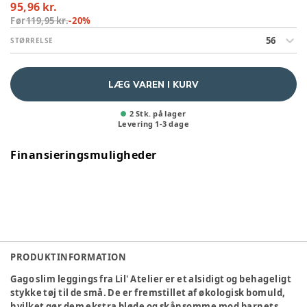
95,96 kr.
Før
119,95 kr.
-
20
%
56
STØRRELSE
LÆG VAREN I KURV
2 Stk. på lager
Levering
1
-
3
dage
Finansieringsmuligheder
PRODUKTINFORMATION
Gago slim leggings fra Lil' Atelier er et alsidigt og behageligt
stykke tøj til de små. De er fremstillet af økologisk bomuld,
hvilket gør dem ekstra bløde og skånsomme mod barnets