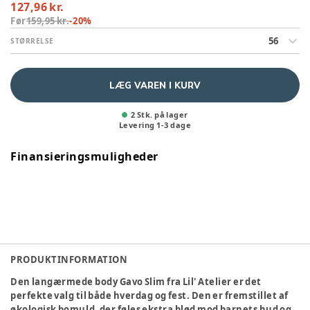
127,96 kr.
Før
159,95 kr.
-
20
%
56
STØRRELSE
LÆG VAREN I KURV
2 Stk. på lager
Levering
1
-
3
dage
Finansieringsmuligheder
PRODUKTINFORMATION
Den langærmede body Gavo Slim fra Lil' Atelier er det
perfekte valg til både hverdag og fest. Den er fremstillet af
økologisk bomuld, der føles ekstra blød mod barnets hud og