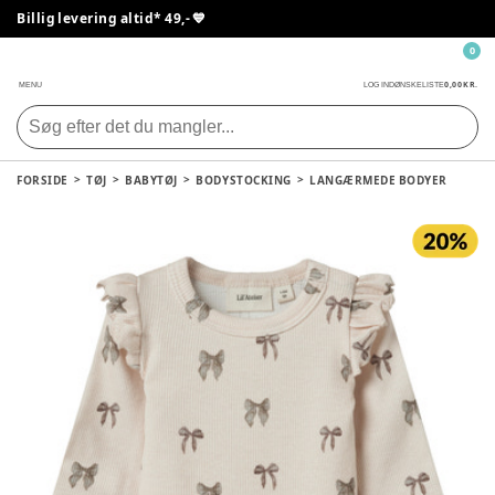
Billig levering altid* 49,- 💙
0
0,00 KR.
MENU
LOG IND
ØNSKELISTE
FORSIDE
TØJ
BABYTØJ
BODYSTOCKING
LANGÆRMEDE BODYER