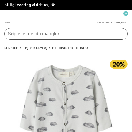
Billig levering altid* 49,- 💙
0
0,00 KR.
MENU
LOG IND
ØNSKELISTE
FORSIDE
TØJ
BABYTØJ
HELDRAGTER TIL BABY