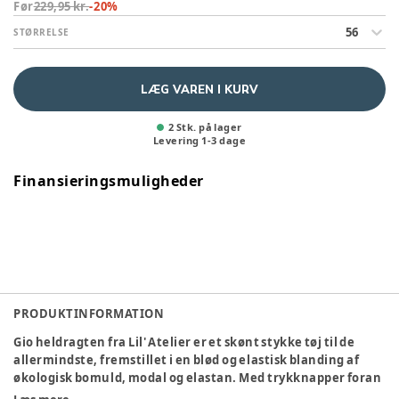
Før
229,95 kr.
-
20
%
56
STØRRELSE
LÆG VAREN I KURV
2 Stk. på lager
Levering
1
-
3
dage
Finansieringsmuligheder
PRODUKTINFORMATION
Gio heldragten fra Lil' Atelier er et skønt stykke tøj til de
allermindste, fremstillet i en blød og elastisk blanding af
økologisk bomuld, modal og elastan. Med trykknapper foran
og i skridtet bliver bleudskiftning og påklædning nemt og