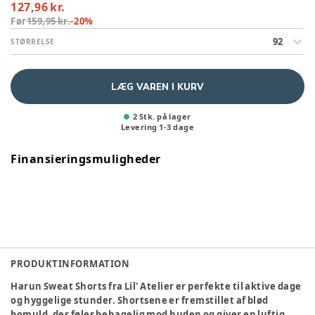
127,96 kr.
Før
159,95 kr.
-
20
%
92
STØRRELSE
LÆG VAREN I KURV
2 Stk. på lager
Levering
1
-
3
dage
Finansieringsmuligheder
PRODUKTINFORMATION
Harun Sweat Shorts fra Lil' Atelier er perfekte til aktive dage
og hyggelige stunder. Shortsene er fremstillet af blød
bomuld, der føles behagelig mod huden og giver en luftig