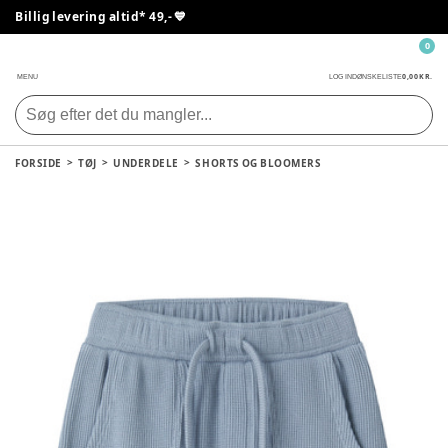
Billig levering altid* 49,- 💙
0
0,00 KR.
MENU
LOG IND
ØNSKELISTE
FORSIDE
TØJ
UNDERDELE
SHORTS OG BLOOMERS