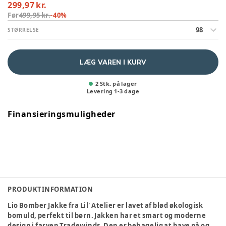
299,97 kr.
Før
499,95 kr.
-
40
%
98
STØRRELSE
LÆG VAREN I KURV
2 Stk. på lager
Levering
1
-
3
dage
Finansieringsmuligheder
PRODUKTINFORMATION
Lio Bomber Jakke fra Lil' Atelier er lavet af blød økologisk
bomuld, perfekt til børn. Jakken har et smart og moderne
design i farven Tradewinds. Den er behagelig at have på og