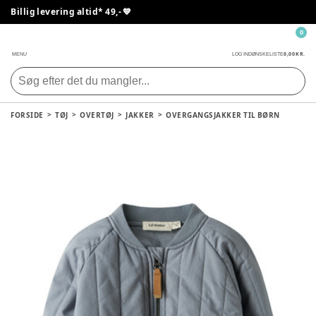
Billig levering altid* 49,- 💙
0
0,00 KR.
MENU
LOG IND
ØNSKELISTE
FORSIDE
TØJ
OVERTØJ
JAKKER
OVERGANGSJAKKER TIL BØRN