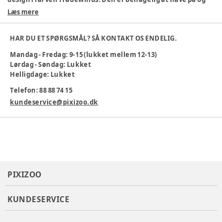
nem at tage af og på med lynlås.
Læs mere
100% økologisk bomuld
Komfortabel pasform
HAR DU ET SPØRGSMÅL? SÅ KONTAKT OS ENDELIG.
Moderne look
Maskinvask 40 °C
Mandag - Fredag: 9-15 (lukket mellem 12-13)
Lørdag - Søndag: Lukket
Et godt valg til både leg og hverdag!
Helligdage: Lukket
Farve
:
Blå
Telefon: 88 88 74 15
Materiale
:
Økologisk bomuld
Producent
:
Bestseller A/S, Name it, Fredskovvej 1, 7330
kundeservice@pixizoo.dk
Brande, Denmark
Produktionsland
:
CN
Tøj størrelse
:
98 cm / 3 år
Varenummer:
384139
PIXIZOO
KUNDESERVICE