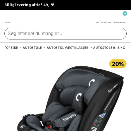
Billig levering altid* 49,- 💙
0
0,00 KR.
MENU
LOG IND
ØNSKELISTE
FORSIDE
AUTOSTOLE
AUTOSTOL VÆGTKLASSER
AUTOSTOLE 0-18 KG