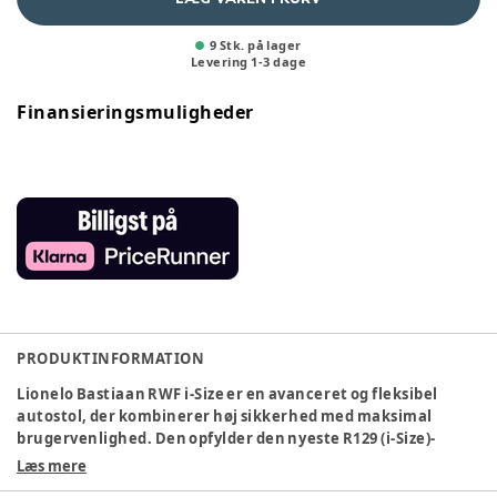
9 Stk. på lager
Levering
1
-
3
dage
Finansieringsmuligheder
PRODUKTINFORMATION
Lionelo Bastiaan RWF i-Size er en avanceret og fleksibel
autostol, der kombinerer høj sikkerhed med maksimal
brugervenlighed. Den opfylder den nyeste R129 (i-Size)-
standard og er testet under strengere forhold end de
Læs mere
gældende krav, hvilket giver ekstra tryghed på hver eneste