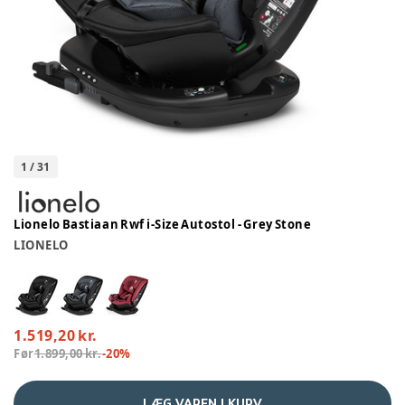
1
/
31
Lionelo Bastiaan Rwf i-Size Autostol - Grey Stone
LIONELO
1.519,20 kr.
Før
1.899,00 kr.
-
20
%
LÆG VAREN I KURV