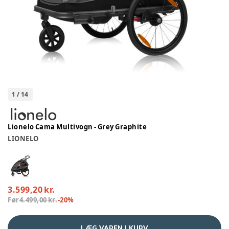
1
/
14
Lionelo Cama Multivogn - Grey Graphite
LIONELO
3.599,20 kr.
Før
4.499,00 kr.
-
20
%
LÆG VAREN I KURV