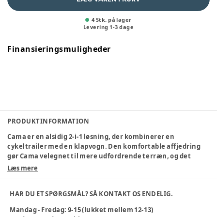
4 Stk. på lager
Levering
1
-
3
dage
Finansieringsmuligheder
PRODUKTINFORMATION
Cama er en alsidig 2-i-1 løsning, der kombinerer en
cykeltrailer med en klapvogn. Den komfortable affjedring
gør Cama velegnet til mere udfordrende terræn, og det
justerbare håndtag sikrer behagelige gåture i byen. Med
Læs mere
Cama kan du nemt skifte mellem cykelture og gåture,
hvilket gør den ideel for familier, der ønsker fleksibilitet og
HAR DU ET SPØRGSMÅL? SÅ KONTAKT OS ENDELIG.
komfort.
Mandag - Fredag: 9-15 (lukket mellem 12-13)
Specifikationer: