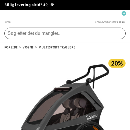
Billig levering altid* 49,- 💙
0
0,00 KR.
MENU
LOG IND
ØNSKELISTE
FORSIDE
VOGNE
MULTISPORT TRAILERE