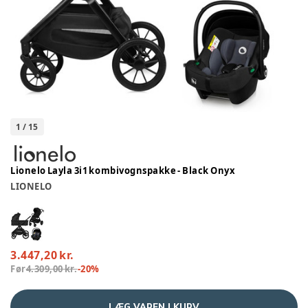
1
/
15
Lionelo Layla 3i1 kombivognspakke - Black Onyx
LIONELO
3.447,20 kr.
Før
4.309,00 kr.
-
20
%
LÆG VAREN I KURV