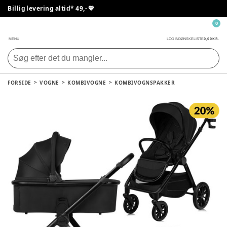
Billig levering altid* 49,- 💙
0
0,00 KR.
MENU
LOG IND
ØNSKELISTE
FORSIDE
VOGNE
KOMBIVOGNE
KOMBIVOGNSPAKKER