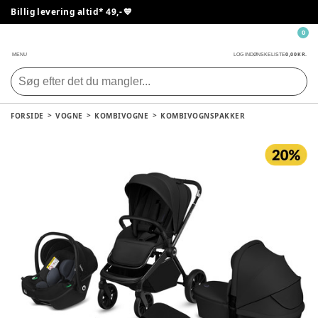
Billig levering altid* 49,- 💙
0
0,00 KR.
MENU
LOG IND
ØNSKELISTE
FORSIDE
VOGNE
KOMBIVOGNE
KOMBIVOGNSPAKKER