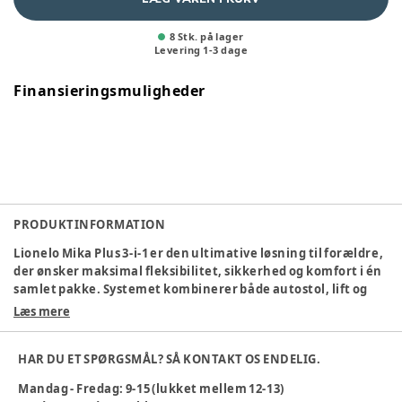
8 Stk. på lager
Levering
1
-
3
dage
Finansieringsmuligheder
PRODUKTINFORMATION
Lionelo Mika Plus 3-i-1 er den ultimative løsning til forældre,
der ønsker maksimal fleksibilitet, sikkerhed og komfort i én
samlet pakke. Systemet kombinerer både autostol, lift og
klapvogn, så du er dækket ind fra barnets første dag og flere
Læs mere
år frem. Den medfølgende Astrid i-Size-autostol er ADAC-
certificeret og giver optimal beskyttelse på farten med
HAR DU ET SPØRGSMÅL? SÅ KONTAKT OS ENDELIG.
avanceret sidebeskyttelse og ergonomisk støtte. Liftens
innovative 3D-ventilation og åndbare madras sikrer et
Mandag - Fredag: 9-15 (lukket mellem 12-13)
behageligt klima for babyen året rundt, mens