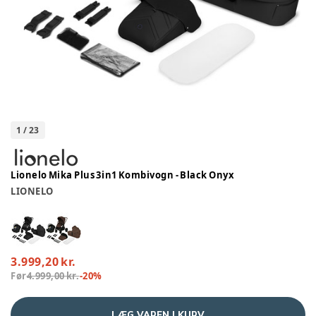
1
/
23
Lionelo Mika Plus 3in1 Kombivogn - Black Onyx
LIONELO
3.999,20 kr.
Før
4.999,00 kr.
-
20
%
LÆG VAREN I KURV