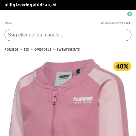
Billig levering altid* 49,- 💙
0
0,00 KR.
MENU
LOG IND
ØNSKELISTE
FORSIDE
TØJ
OVERDELE
SWEATSHIRTS