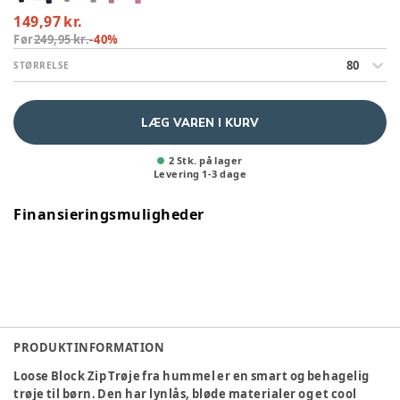
149,97 kr.
Før
249,95 kr.
-
40
%
80
STØRRELSE
LÆG VAREN I KURV
2 Stk. på lager
Levering
1
-
3
dage
Finansieringsmuligheder
PRODUKTINFORMATION
Loose Block Zip Trøje fra hummel er en smart og behagelig
trøje til børn. Den har lynlås, bløde materialer og et cool