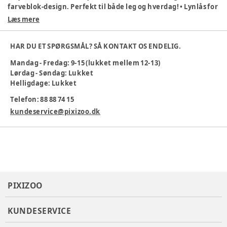
farveblok-design. Perfekt til både leg og hverdag! • Lynlås for
nem påklædning • Blødt og behageligt materiale • Flot
Læs mere
farveblok-mønster • Ideel til aktive børn Med Loose Block Zip
Trøje får dit barn både komfort og stil.
HAR DU ET SPØRGSMÅL? SÅ KONTAKT OS ENDELIG.
Farve
:
Ljusrosa
Mandag - Fredag: 9-15 (lukket mellem 12-13)
Materiale
:
Bomuld
Lørdag - Søndag: Lukket
Producent
:
hummel A/S, balticagade 20, 8000 Aarhus C,
Helligdage: Lukket
Danmark, OnlinesupportDK@hummel.dk, www.hummel.dk
Produktionsland
:
Indien
Telefon: 88 88 74 15
Tøj størrelse
:
80 cm / 12 mdr.
kundeservice@pixizoo.dk
Varenummer:
382824
PIXIZOO
KUNDESERVICE