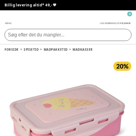
Billig levering altid* 49,- 💙
0
0,00 KR.
MENU
LOG IND
ØNSKELISTE
FORSIDE
SPISETID
MADPAKKETID
MADKASSER