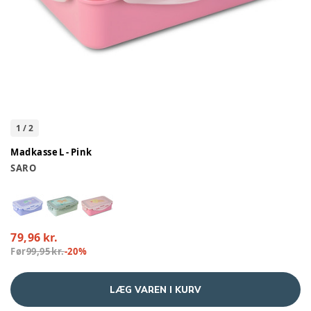
1
/
2
Madkasse L - Pink
SARO
79,96 kr.
Før
99,95 kr.
-
20
%
LÆG VAREN I KURV