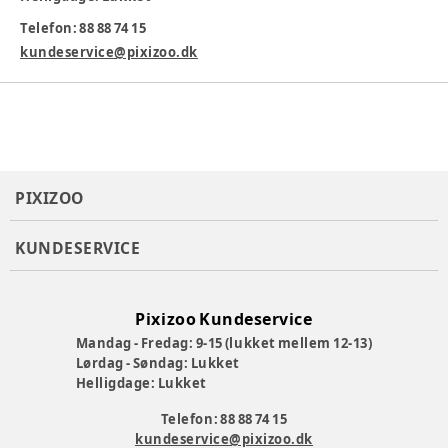
Telefon: 88 88 74 15
Varenummer:
369670
kundeservice@pixizoo.dk
PIXIZOO
KUNDESERVICE
Pixizoo Kundeservice
Mandag - Fredag: 9-15 (lukket mellem 12-13)
Lørdag - Søndag: Lukket
Helligdage: Lukket
Telefon: 88 88 74 15
kundeservice@pixizoo.dk