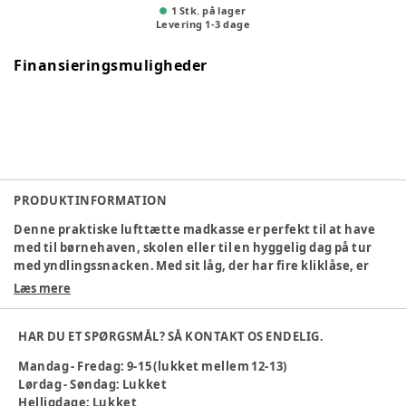
1 Stk. på lager
Levering
1
-
3
dage
Finansieringsmuligheder
PRODUKTINFORMATION
Denne praktiske lufttætte madkasse er perfekt til at have
med til børnehaven, skolen eller til en hyggelig dag på tur
med yndlingssnacken. Med sit låg, der har fire kliklåse, er
det let for børnene selv at åbne og lukke. Madkassen er let,
Læs mere
slidstærk og lavet af polypropylen (PP), et giftfrit materiale
uden BPA eller phthalater.
HAR DU ET SPØRGSMÅL? SÅ KONTAKT OS ENDELIG.
- Lufttæt låg med fire kliklåse
Mandag - Fredag: 9-15 (lukket mellem 12-13)
- Kan opvarmes i mikroovnen uden låg
Lørdag - Søndag: Lukket
- Tåler opvaskemaskine (maks. 40ºC i øverste kurv)
Helligdage: Lukket
- I overensstemmelse med UNE-ES 14372 og EU 1245/2020