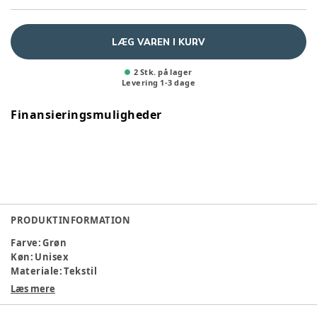
LÆG VAREN I KURV
2 Stk. på lager
Levering
1
-
3
dage
Finansieringsmuligheder
PRODUKTINFORMATION
Farve
:
Grøn
Køn
:
Unisex
Materiale
:
Tekstil
Materialesammensætning
:
Textile/Leather
Læs mere
Pasform
: