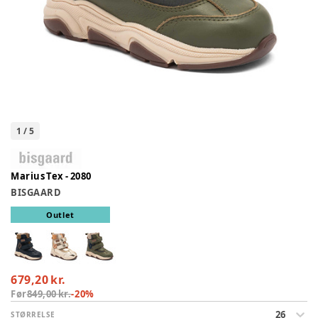
1
/
5
Marius Tex - 2080
BISGAARD
Outlet
679,20 kr.
Før
849,00 kr.
-
20
%
26
STØRRELSE