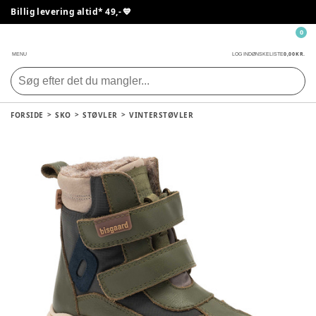
Billig levering altid* 49,- 💙
0
0,00 KR.
MENU
LOG IND
ØNSKELISTE
FORSIDE
SKO
STØVLER
VINTERSTØVLER