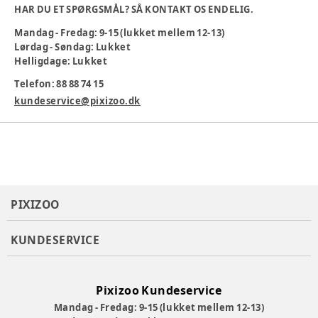
HAR DU ET SPØRGSMÅL? SÅ KONTAKT OS ENDELIG.
Mandag - Fredag: 9-15 (lukket mellem 12-13)
Lørdag - Søndag: Lukket
Helligdage: Lukket
Produktionsland
:
Myanmar
Telefon: 88 88 74 15
Varenummer:
378307
kundeservice@pixizoo.dk
PIXIZOO
KUNDESERVICE
Pixizoo Kundeservice
Mandag - Fredag: 9-15 (lukket mellem 12-13)