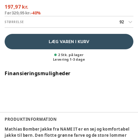
197,97 kr.
Før
329,95 kr.
-
40
%
92
STØRRELSE
LÆG VAREN I KURV
2 Stk. på lager
Levering
1
-
3
dage
Finansieringsmuligheder
PRODUKTINFORMATION
Mathias Bomber Jakke fra NAME IT er en sej og komfortabel
jakke til børn. Den flotte grønne farve og de store lommer