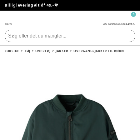
Billig levering altid* 49,- 💙
0
0,00 KR.
MENU
LOG IND
ØNSKELISTE
FORSIDE
TØJ
OVERTØJ
JAKKER
OVERGANGSJAKKER TIL BØRN