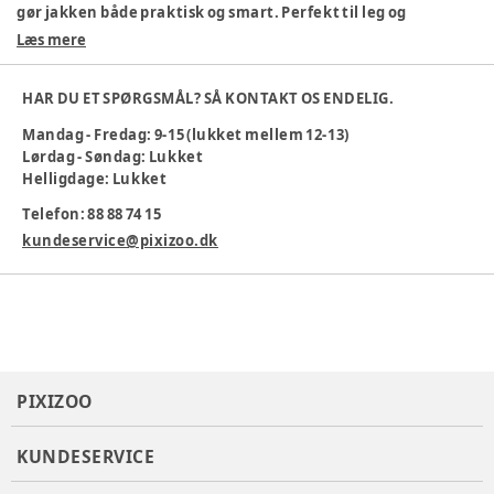
gør jakken både praktisk og smart. Perfekt til leg og
hverdag!
Læs mere
100 % polyester
Blød og behagelig
HAR DU ET SPØRGSMÅL? SÅ KONTAKT OS ENDELIG.
Store lommer til små skatte
Tidløst design
Mandag - Fredag: 9-15 (lukket mellem 12-13)
Maskinvask 30 °C
Lørdag - Søndag: Lukket
Helligdage: Lukket
En jakke, der holder dit barn varm og ser cool ud på samme
tid.
Telefon: 88 88 74 15
Farve
:
Grön
kundeservice@pixizoo.dk
Materiale
:
Polyester
Producent
:
Bestseller A/S, Name it, Fredskovvej 1, 7330
Brande, Denmark
Produktionsland
:
Myanmar
Tøj størrelse
:
92 cm / 24 mdr.
Varenummer:
384230
PIXIZOO
KUNDESERVICE