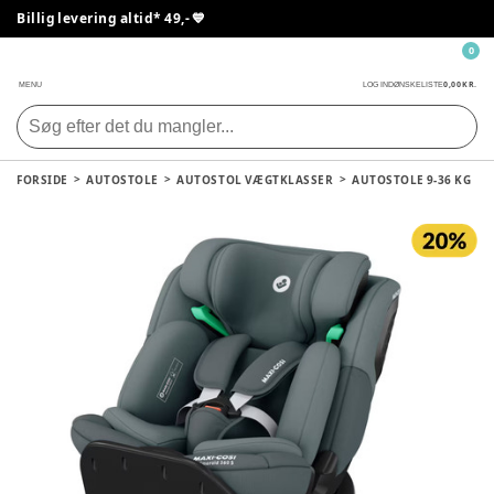
Billig levering altid* 49,- 💙
0
0,00 KR.
MENU
LOG IND
ØNSKELISTE
FORSIDE
AUTOSTOLE
AUTOSTOL VÆGTKLASSER
AUTOSTOLE 9-36 KG