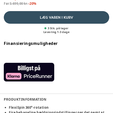
Før
3.699,00 kr.
-
20
%
LÆG VAREN I KURV
3 Stk. på lager
Levering
1
-
3
dage
Finansieringsmuligheder
PRODUKTINFORMATION
FlexiSpin 360°-rotation
Fire behagelige hældningsindstillinger gør det nemt at