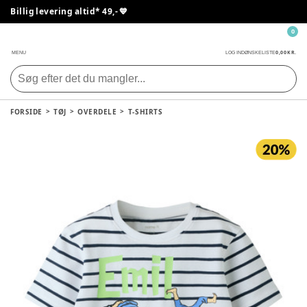
Billig levering altid* 49,- 💙
0
0,00 KR.
MENU
LOG IND
ØNSKELISTE
FORSIDE
TØJ
OVERDELE
T-SHIRTS