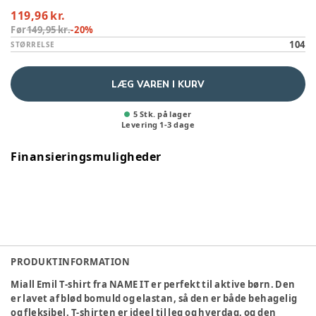
119,96 kr.
Før
149,95 kr.
-
20
%
104
STØRRELSE
LÆG VAREN I KURV
5 Stk. på lager
Levering
1
-
3
dage
Finansieringsmuligheder
PRODUKTINFORMATION
Miall Emil T-shirt fra NAME IT er perfekt til aktive børn. Den
er lavet af blød bomuld og elastan, så den er både behagelig
og fleksibel. T-shirten er ideel til leg og hverdag, og den