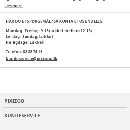
holder formen vask efter vask.
Læs mere
Materiale: 95% bomuld, 5% elastan
Blødt materiale
HAR DU ET SPØRGSMÅL? SÅ KONTAKT OS ENDELIG.
God bevægelighed
Mandag - Fredag: 9-15 (lukket mellem 12-13)
Perfekt til børn
Lørdag - Søndag: Lukket
Maskinvask 40 °C
Helligdage: Lukket
Farve
:
Randigt
Telefon: 88 88 74 15
Materiale
:
95% Cotton, 5% Elastane
Tøj størrelse
:
104 cm / 4 år
kundeservice@pixizoo.dk
Varenummer:
385249
PIXIZOO
KUNDESERVICE