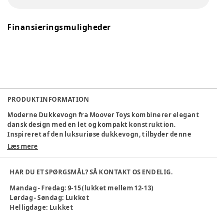
Finansieringsmuligheder
PRODUKTINFORMATION
Moderne Dukkevogn fra Moover Toys kombinerer elegant
dansk design med en let og kompakt konstruktion.
Inspireret af den luksuriøse dukkevogn, tilbyder denne
moderne udgave en prisvenlig løsning uden at gå på
Læs mere
kompromis med kvaliteten. Dukkevognen er perfekt til at
støtte dit barn i at tage sine første skridt og udforske verden
HAR DU ET SPØRGSMÅL? SÅ KONTAKT OS ENDELIG.
– og den fås i flere smukke farver.
Mandag - Fredag: 9-15 (lukket mellem 12-13)
Alder
:
3 år, 18-24 mdr, 2 år
Lørdag - Søndag: Lukket
Varenummer:
373707
Helligdage: Lukket