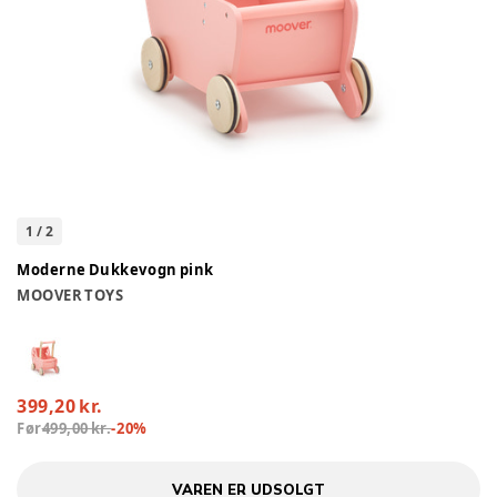
1
/
2
Moderne Dukkevogn pink
MOOVER TOYS
399,20 kr.
Før
499,00 kr.
-
20
%
VAREN ER UDSOLGT