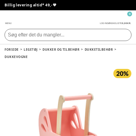
Billig levering altid* 49,- 💙
0
0,00 KR.
MENU
LOG IND
ØNSKELISTE
FORSIDE
LEGETØJ
DUKKER OG TILBEHØR
DUKKETILBEHØR
DUKKEVOGNE