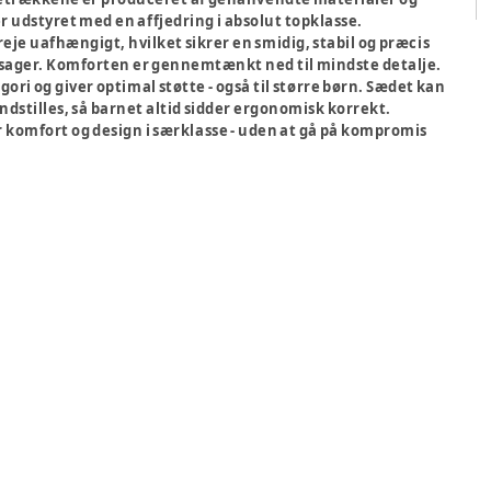
 udstyret med en affjedring i absolut topklasse.
eje uafhængigt, hvilket sikrer en smidig, stabil og præcis
assager. Komforten er gennemtænkt ned til mindste detalje.
egori og giver optimal støtte - også til større børn. Sædet kan
nindstilles, så barnet altid sidder ergonomisk korrekt.
r komfort og design i særklasse - uden at gå på kompromis