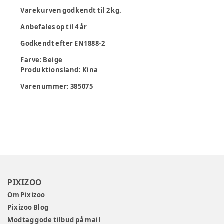
Varekurven godkendt til 2 kg.
Anbefales op til 4 år
Godkendt efter EN1888-2
Farve
:
Beige
Produktionsland
:
Kina
Varenummer:
385075
PIXIZOO
Om Pixizoo
Pixizoo Blog
Modtag gode tilbud på mail