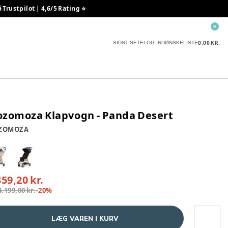
rustpilot | 4,6/5 Rating ⭐️
0
0,00 KR.
SIDST SETE
LOG IND
ØNSKELISTE
zomoza Klapvogn - Panda Desert
ZOMOZA
359,20 kr.
4.199,00 kr.
-
20
%
LÆG VAREN I KURV