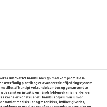
nerer innovativt bambusdesign med kompromisløse
en overflødig plastik og et avancerede affjedringssystem
remstillet af hurtigt voksende bambus og genanvendte
 sæde samt en intuitiv enhåndsfoldemekanisme, der gør
s kerne er konstrueret i bambus og aluminium og
r samlet med skruer og møtrikker, hvilket giver høj
betrækkene er produceret af genanvendte materialer og