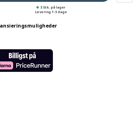
3 Stk. på lager
Levering
1
-
3
dage
nansieringsmuligheder