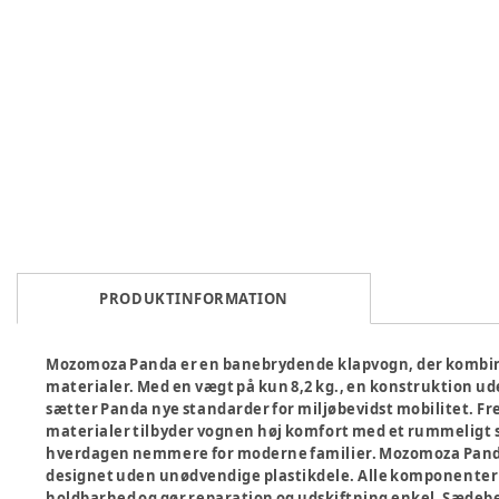
PRODUKTINFORMATION
Mozomoza Panda er en banebrydende klapvogn, der kombi
materialer. Med en vægt på kun 8,2 kg., en konstruktion ud
sætter Panda nye standarder for miljøbevidst mobilitet. F
materialer tilbyder vognen høj komfort med et rummeligt
hverdagen nemmere for moderne familier. Mozomoza Panda
designet uden unødvendige plastikdele. Alle komponenter e
holdbarhed og gør reparation og udskiftning enkel. Sæde