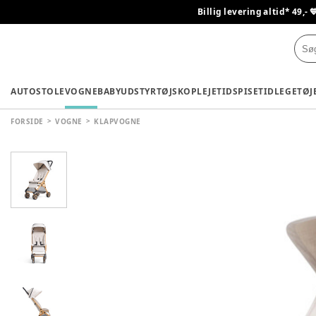
Billig levering altid* 49,- 
AUTOSTOLE
VOGNE
BABYUDSTYR
TØJ
SKO
PLEJETID
SPISETID
LEGETØJ
FORSIDE
VOGNE
KLAPVOGNE