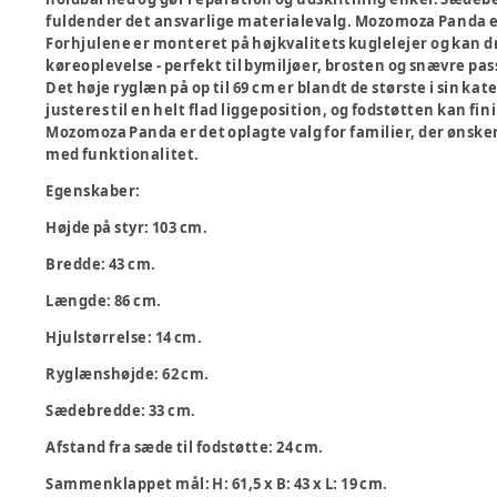
fuldender det ansvarlige materialevalg. Mozomoza Panda er
Forhjulene er monteret på højkvalitets kuglelejer og kan dr
køreoplevelse - perfekt til bymiljøer, brosten og snævre p
Det høje ryglæn på op til 69 cm er blandt de største i sin kat
justeres til en helt flad liggeposition, og fodstøtten kan fi
Mozomoza Panda er det oplagte valg for familier, der ønske
med funktionalitet.
Egenskaber:
Højde på styr: 103 cm.
Bredde: 43 cm.
Længde: 86 cm.
Hjulstørrelse: 14 cm.
Ryglæns­højde: 62 cm.
Sædebredde: 33 cm.
Afstand fra sæde til fodstøtte: 24 cm.
Sammenklappet mål: H: 61,5 x B: 43 x L: 19 cm.