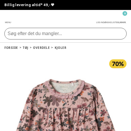
Billig levering altid* 49,- 💙
0
0,00 KR.
MENU
LOG IND
ØNSKELISTE
FORSIDE
TØJ
OVERDELE
KJOLER