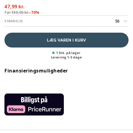
47,99 kr.
Før
159,95 kr.
-
70
%
56
STØRRELSE
LÆG VAREN I KURV
1 Stk. på lager
Levering
1
-
3
dage
Finansieringsmuligheder