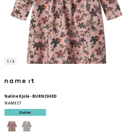
1
/
3
Naline Kjole - BURNISHED
NAME IT
Outlet