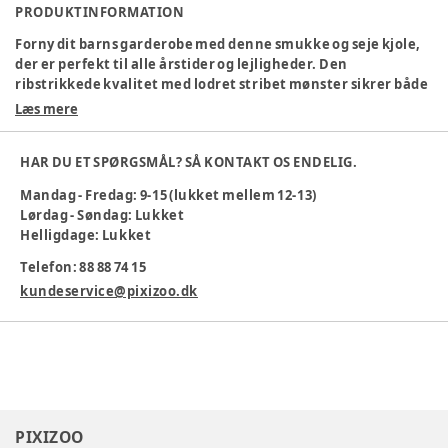
PRODUKTINFORMATION
Forny dit barns garderobe med denne smukke og seje kjole,
der er perfekt til alle årstider og lejligheder. Den
ribstrikkede kvalitet med lodret stribet mønster sikrer både
en behagelig pasform og et tidløst, elegant look.
Læs mere
Produktdetaljer: Produkttype: Kjole Halsudskæring: Rund
hals Ærmer: Lange ærmer (L/S) Lukning: Praktisk
HAR DU ET SPØRGSMÅL? SÅ KONTAKT OS ENDELIG.
trykknaplukning Design: All-over gentaget print for et
legende og moderne udtryk Pasform: Normal pasform –
Mandag - Fredag: 9-15 (lukket mellem 12-13)
behagelig og let at bevæge sig i Materiale: Ribstrik med god
Lørdag - Søndag: Lukket
elasticitet Sikkerhed: ADVARSEL! Holdes væk fra åben ild En
Helligdage: Lukket
perfekt kombination af komfort og stil, som gør kjolen til et
sikkert valg i barnets garderobe.
Telefon: 88 88 74 15
kundeservice@pixizoo.dk
Materialesammensætning
:
57% Øko Bomuld 38% Lyo 5% ELA
Produktionsland
:
Kina
Tøj størrelse
:
56 cm / 1 mdr.
Varenummer:
379677
PIXIZOO