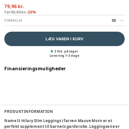
79,96 kr.
Før
99,95 kr.
-
20
%
50
STØRRELSE
LÆG VAREN I KURV
2 Stk. på lager
Levering
1
-
3
dage
Finansieringsmuligheder
PRODUKTINFORMATION
Name It Hilary Slim Leggings i farven Mauve Morn er et
perfekt supplement til barnets garderobe. Leggingsene er