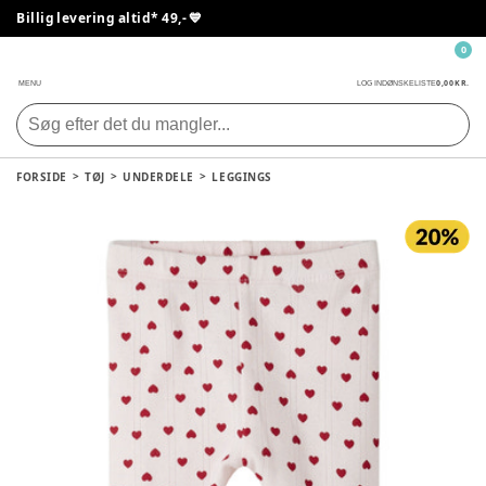
Billig levering altid* 49,- 💙
0
0,00 KR.
MENU
LOG IND
ØNSKELISTE
FORSIDE
TØJ
UNDERDELE
LEGGINGS