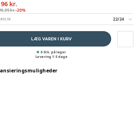
,96 kr.
99,95 kr.
-
20
%
22/24
RRELSE
LÆG VAREN I KURV
6 Stk. på lager
Levering
1
-
3
dage
nansieringsmuligheder