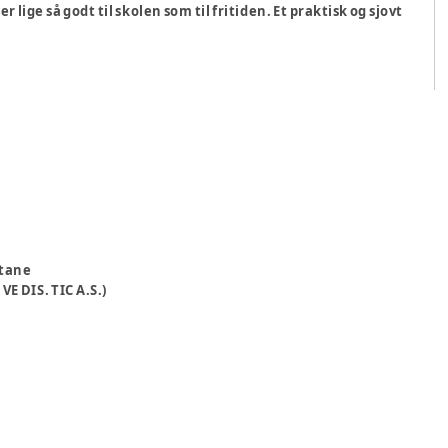
 lige så godt til skolen som til fritiden. Et praktisk og sjovt
stane
VE DIS. TIC A.S.)