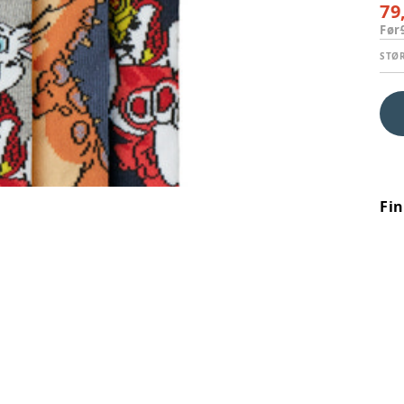
79
Før
STØ
Fi