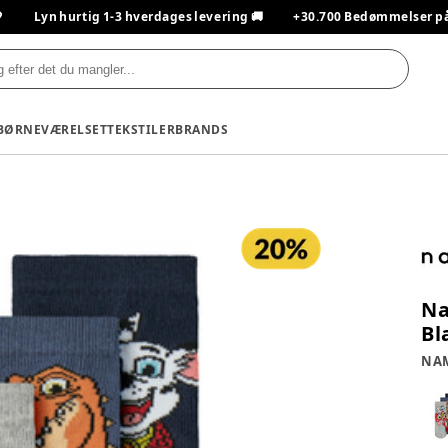

Lyn hurtig 1-3 hverdages levering 🚚
+30.700 Bedømmelser på T
BØRNEVÆRELSET
TEKSTILER
BRANDS
Na
Bl
NAM