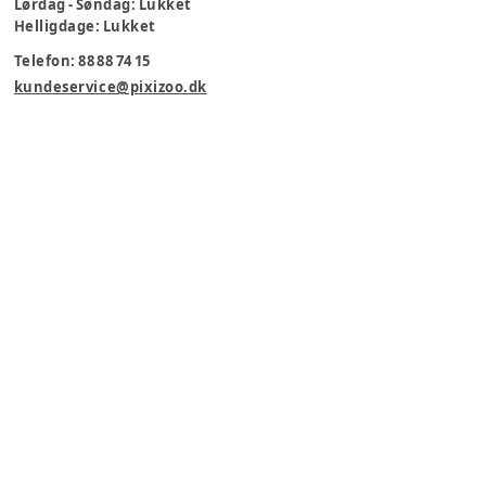
Lørdag - Søndag: Lukket
Helligdage: Lukket
Telefon: 88 88 74 15
kundeservice@pixizoo.dk