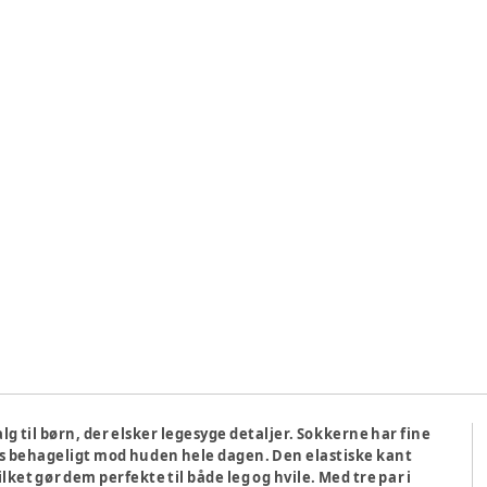
g til børn, der elsker legesyge detaljer. Sokkerne har fine
les behageligt mod huden hele dagen. Den elastiske kant
ket gør dem perfekte til både leg og hvile. Med tre par i