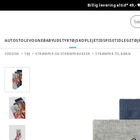
Billig levering altid* 49,- 
AUTOSTOLE
VOGNE
BABYUDSTYR
TØJ
SKO
PLEJETID
SPISETID
LEGETØJ
FORSIDE
TØJ
STRØMPER OG STRØMPEBUKSER
STRØMPER TIL BØRN