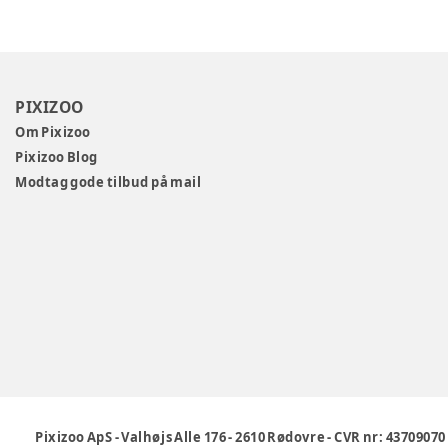
PIXIZOO
Om Pixizoo
Pixizoo Blog
Modtag gode tilbud på mail
Pixizoo ApS
-
Valhøjs Alle 176
-
2610 Rødovre
-
CVR nr: 43709070