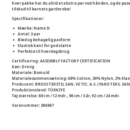
hver pakke har du altid et ekstra par ved hånden, og de passer
tilskud til barnets garderobe!
Specifikationer:
Mærke: Name It
Antal: 3 par
Blød og behagelig pasform
Elastisk kant for god støtte
Perfekte til hverdagsbrug
Certificering
:
ASSEMBLY FACTORY CERTIFICATION
Køn
:
Dreng
Materiale
:
Bomuld
Materialesammensætning
:
68% Cotton, 30% Nylon, 2% Ela
Producent
:
BROSS TEKSTIL SAN. VE TIC. A.S. (YAKO TEKS. SAN 
Produktionsland
:
TÜRKIYE
Tøj størrelse
:
80 cm / 12 mdr., 98 cm / 3 år, 92 cm / 24 mdr.
Varenummer:
386967