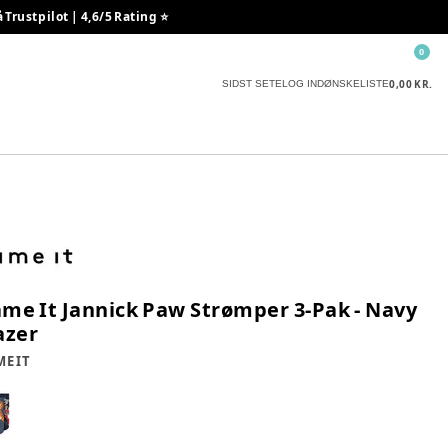
rustpilot | 4,6/5 Rating ⭐️
0
0,00 KR.
SIDST SETE
LOG IND
ØNSKELISTE
me It Jannick Paw Strømper 3-Pak - Navy
azer
E IT