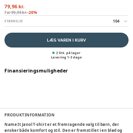
79,96 kr.
Før
99,95 kr.
-
20
%
104
STØRRELSE
LÆG VAREN I KURV
2 Stk. på lager
Levering
1
-
3
dage
Finansieringsmuligheder
PRODUKTINFORMATION
Name It Janol T-shirt er et fremragende valg til børn, der
ønsker både komfort og stil. Den er fremstillet i en blød og