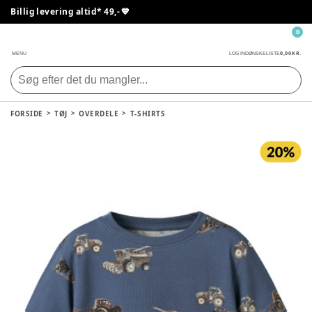
Billig levering altid* 49,- 💙
0
0,00 KR.
MENU
LOG IND
ØNSKELISTE
FORSIDE
TØJ
OVERDELE
T-SHIRTS