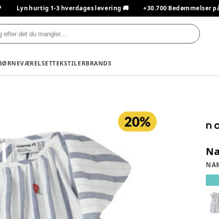

Lyn hurtig 1-3 hverdages levering 🚚
+30.700 Bedømmelser på T
BØRNEVÆRELSET
TEKSTILER
BRANDS
Na
NAM