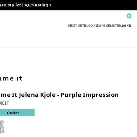
rustpilot | 4,6/5 Rating ⭐️
0
0,00 KR.
SIDST SETE
LOG IND
ØNSKELISTE
me It Jelena Kjole - Purple Impression
E IT
Outlet