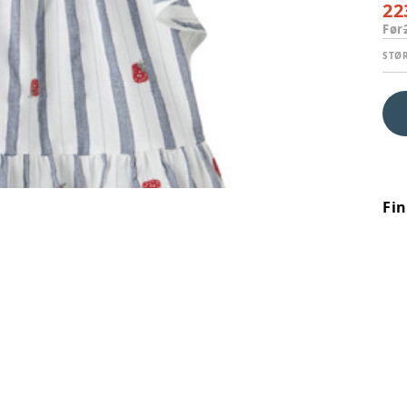
22
Før
STØ
Fi