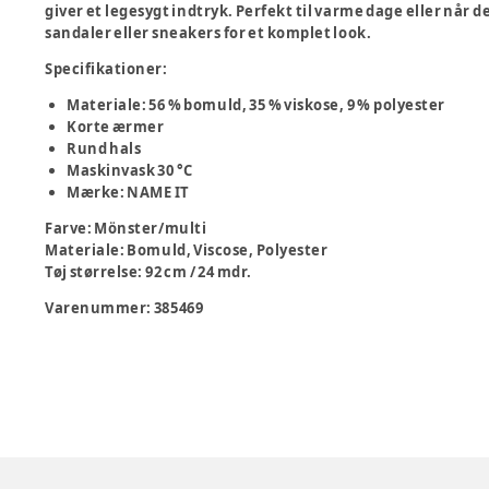
giver et legesygt indtryk. Perfekt til varme dage eller når 
sandaler eller sneakers for et komplet look.
Specifikationer:
Materiale: 56 % bomuld, 35 % viskose, 9 % polyester
Korte ærmer
Rund hals
Maskinvask 30 °C
Mærke: NAME IT
Farve
:
Mönster/multi
Materiale
:
Bomuld, Viscose, Polyester
Tøj størrelse
:
92 cm / 24 mdr.
Varenummer:
385469