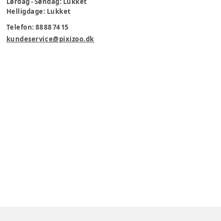
Lørdag - Søndag: Lukket
Helligdage: Lukket
Telefon: 88 88 74 15
kundeservice@pixizoo.dk