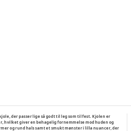
e, der passer lige så godt til leg som til fest. Kjolen er
ster, hvilket giver en behagelig fornemmelse mod huden og
er og rund hals samt et smukt mønster i lilla nuancer, der