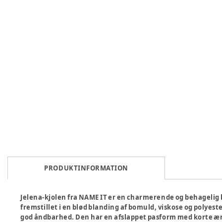
PRODUKTINFORMATION
Jelena-kjolen fra NAME IT er en charmerende og behagelig kjol
fremstillet i en blød blanding af bomuld, viskose og polye
god åndbarhed. Den har en afslappet pasform med korte ærm