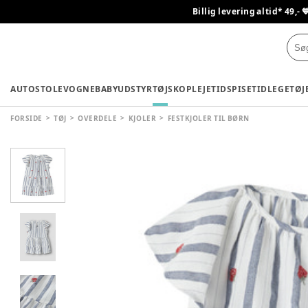
Billig levering altid* 49,- 
AUTOSTOLE
VOGNE
BABYUDSTYR
TØJ
SKO
PLEJETID
SPISETID
LEGETØJ
FORSIDE
TØJ
OVERDELE
KJOLER
FESTKJOLER TIL BØRN