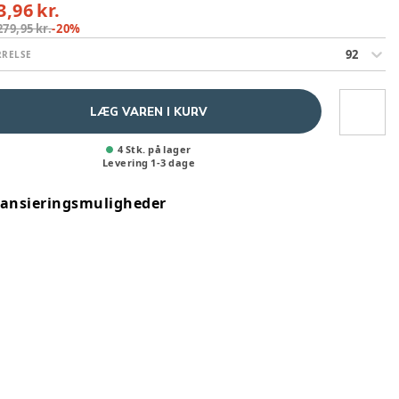
3,96 kr.
279,95 kr.
-
20
%
92
RRELSE
LÆG VAREN I KURV
4 Stk. på lager
Levering
1
-
3
dage
nansieringsmuligheder