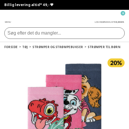
Billig levering altid* 49,- 💙
0
0,00 KR.
MENU
LOG IND
ØNSKELISTE
FORSIDE
TØJ
STRØMPER OG STRØMPEBUKSER
STRØMPER TIL BØRN