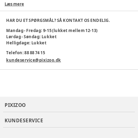
behageligt mod huden hele dagen. Den elastiske kant
Læs mere
sørger for, at sokkerne sidder på plads uden at stramme,
hvilket gør dem perfekte til både skole og fritid. Med tre par i
HAR DU ET SPØRGSMÅL? SÅ KONTAKT OS ENDELIG.
hver pakke har du altid et ekstra par ved hånden.
Strømperne er slidstærke og bevarer formen vask efter vask,
Mandag - Fredag: 9-15 (lukket mellem 12-13)
hvilket gør dem til et praktisk og sjovt tilskud til garderoben.
Lørdag - Søndag: Lukket
Helligdage: Lukket
Specifikationer:
Telefon: 88 88 74 15
Antal: 3 par
Elastisk kant for god pasform
kundeservice@pixizoo.dk
Blød og behagelig pasform
Certificering
:
ASSEMBLY FACTORY CERTIFICATION
Køn
:
Pige
Materiale
:
Bomuld
Materialesammensætning
:
70% Cotton, 28% Nylon, 2%
Elastane
PIXIZOO
Producent
:
BROSS TEKSTIL SAN. VE TIC. A.S. (YAKO TEKS. SAN
VE DIS. TIC A.S.)
Produktionsland
:
TÜRKIYE
KUNDESERVICE
Tøj størrelse
:
80 cm / 12 mdr., 98 cm / 3 år, 92 cm / 24 mdr.
Varenummer:
386955