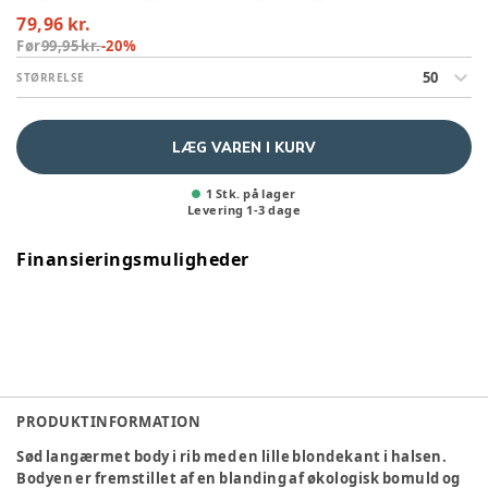
79,96 kr.
Før
99,95 kr.
-
20
%
50
STØRRELSE
LÆG VAREN I KURV
1 Stk. på lager
Levering
1
-
3
dage
Finansieringsmuligheder
PRODUKTINFORMATION
Sød langærmet body i rib med en lille blondekant i halsen.
Bodyen er fremstillet af en blanding af økologisk bomuld og