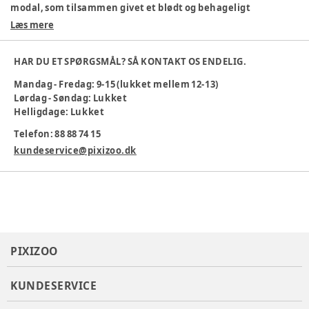
modal, som tilsammen givet et blødt og behageligt
materiale samtidig med en fantastisk pasform.
Læs mere
Farve
:
Beige
Køn
:
Pige
HAR DU ET SPØRGSMÅL? SÅ KONTAKT OS ENDELIG.
Materiale
:
Økologisk bomuld
Mandag - Fredag: 9-15 (lukket mellem 12-13)
Materialesammensætning
:
57% Øko Bomuld 38% Modal
Lørdag - Søndag: Lukket
5%ELA
Helligdage: Lukket
Produktionsland
:
Bangladesh
Tøj størrelse
:
50 cm / 0 mdr.
Telefon: 88 88 74 15
Varenummer:
370382
kundeservice@pixizoo.dk
PIXIZOO
KUNDESERVICE