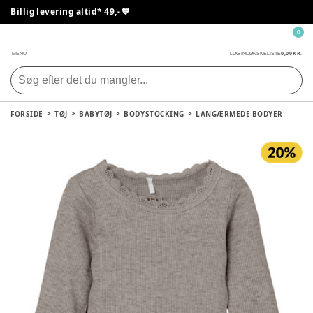
Billig levering altid* 49,- 💙
0
0,00 KR.
MENU
LOG IND
ØNSKELISTE
FORSIDE
TØJ
BABYTØJ
BODYSTOCKING
LANGÆRMEDE BODYER