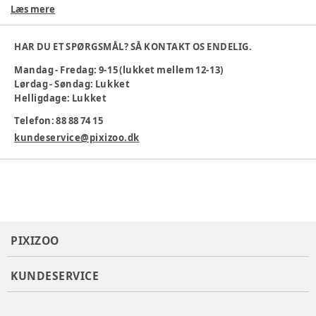
materiale samtidig med en fantastisk pasform.
Læs mere
Farve
:
Beige
Køn
:
Pige
HAR DU ET SPØRGSMÅL? SÅ KONTAKT OS ENDELIG.
Materiale
:
Økologisk bomuld
Mandag - Fredag: 9-15 (lukket mellem 12-13)
Materialesammensætning
:
57% Øko Bomuld 38% Modal
Lørdag - Søndag: Lukket
5%ELA
Helligdage: Lukket
Produktionsland
:
Bangladesh
Tøj størrelse
:
86 cm / 18 mdr.
Telefon: 88 88 74 15
Varenummer:
370383
kundeservice@pixizoo.dk
PIXIZOO
KUNDESERVICE