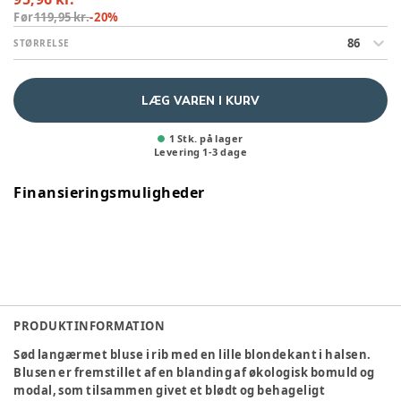
Før
119,95 kr.
-
20
%
86
STØRRELSE
LÆG VAREN I KURV
1 Stk. på lager
Levering
1
-
3
dage
Finansieringsmuligheder
PRODUKTINFORMATION
Sød langærmet bluse i rib med en lille blondekant i halsen.
Blusen er fremstillet af en blanding af økologisk bomuld og
modal, som tilsammen givet et blødt og behageligt