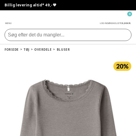
Billig levering altid* 49,- 💙
0
0,00 KR.
MENU
LOG IND
ØNSKELISTE
FORSIDE
TØJ
OVERDELE
BLUSER