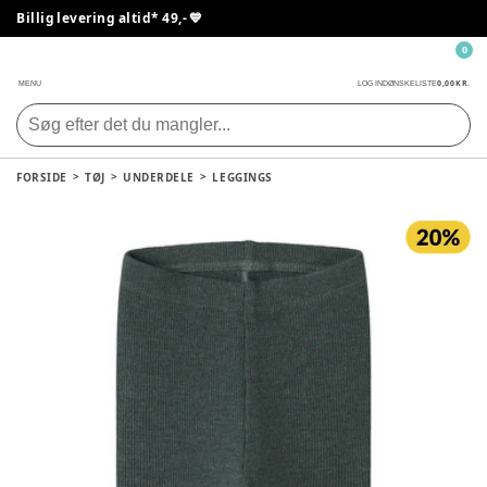
Billig levering altid* 49,- 💙
0
0,00 KR.
MENU
LOG IND
ØNSKELISTE
FORSIDE
TØJ
UNDERDELE
LEGGINGS