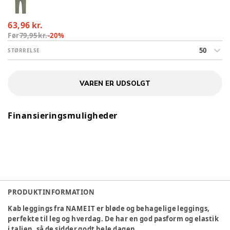
63,96 kr.
Før
79,95 kr.
-
20
%
50
STØRRELSE
VAREN ER UDSOLGT
Finansieringsmuligheder
PRODUKTINFORMATION
Kab leggings fra NAME IT er bløde og behagelige leggings,
perfekte til leg og hverdag. De har en god pasform og elastik
i taljen, så de sidder godt hele dagen.