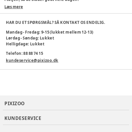
Læs mere
Materiale: 57% bomuld, 38% modal, 5% elastan
Bløde og strækbare
Behagelige at have på
HAR DU ET SPØRGSMÅL? SÅ KONTAKT OS ENDELIG.
Perfekte til både leg og afslapning
Mandag - Fredag: 9-15 (lukket mellem 12-13)
Maskinvask 40 °C
Lørdag - Søndag: Lukket
Et must-have i garderoben til børn, der elsker at bevæge sig!
Helligdage: Lukket
Materialesammensætning
:
57% Øko Bomuld 38% Modal
Telefon: 88 88 74 15
5%ELA
kundeservice@pixizoo.dk
Tøj størrelse
:
50 cm / 0 mdr.
Varenummer:
367760
PIXIZOO
KUNDESERVICE