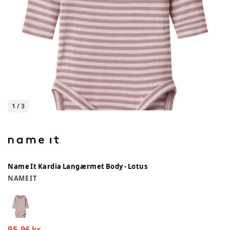
1
/
3
Name It Kardia Langærmet Body - Lotus
NAME IT
95,96 kr.