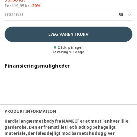
Før
119,95 kr.
-
20
%
50
STØRRELSE
LÆG VAREN I KURV
2 Stk. på lager
Levering
1
-
3
dage
Finansieringsmuligheder
PRODUKTINFORMATION
Kardia langærmet body fra NAME IT er et must i enhver lille
garderobe. Den er fremstillet i et blødt og behageligt
materiale, der føles dejligt mod barnets hud og giver