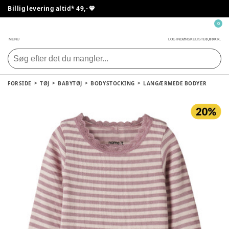
Billig levering altid* 49,- 💙
0
0,00 KR.
MENU
LOG IND
ØNSKELISTE
FORSIDE
TØJ
BABYTØJ
BODYSTOCKING
LANGÆRMEDE BODYER