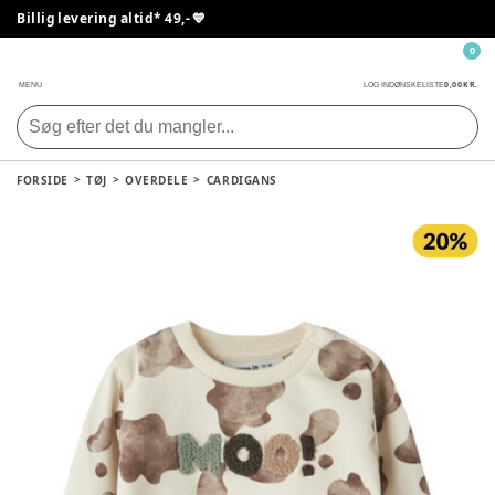
Billig levering altid* 49,- 💙
0
0,00 KR.
MENU
LOG IND
ØNSKELISTE
FORSIDE
TØJ
OVERDELE
CARDIGANS