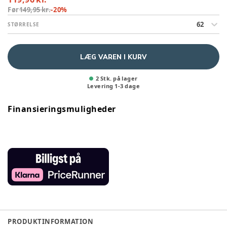
Før
149,95 kr.
-
20
%
62
STØRRELSE
LÆG VAREN I KURV
2 Stk. på lager
Levering
1
-
3
dage
Finansieringsmuligheder
PRODUKTINFORMATION