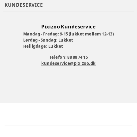
Produktionsland
:
BANGLADESH
KUNDESERVICE
Tøj størrelse
:
62 cm / 3 mdr.
Varenummer:
386930
Pixizoo Kundeservice
Mandag - Fredag: 9-15 (lukket mellem 12-13)
Lørdag - Søndag: Lukket
Helligdage: Lukket
Telefon: 88 88 74 15
kundeservice@pixizoo.dk