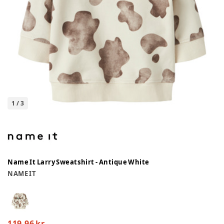
1
/
3
Name It Larry Sweatshirt - Antique White
NAME IT
119,96 kr.