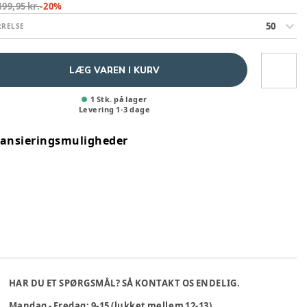
199,95 kr.
-
20
%
50
RRELSE
LÆG VAREN I KURV
1 Stk. på lager
Levering
1
-
3
dage
nansieringsmuligheder
HAR DU ET SPØRGSMÅL? SÅ KONTAKT OS ENDELIG.
Mandag - Fredag: 9-15 (lukket mellem 12-13)