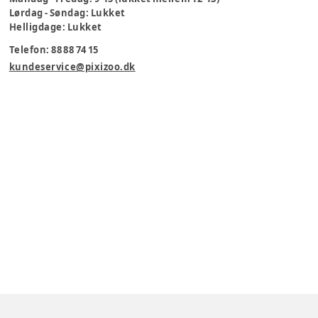
Lørdag - Søndag: Lukket
Helligdage: Lukket
Telefon: 88 88 74 15
kundeservice@pixizoo.dk