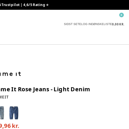
rustpilot | 4,6/5 Rating ⭐️
0
0,00 KR.
SIDST SETE
LOG IND
ØNSKELISTE
me It Rose Jeans - Light Denim
E IT
9,96 kr.