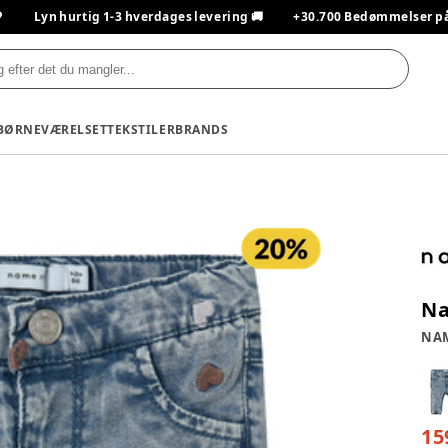

Lyn hurtig 1-3 hverdages levering 🚚
+30.700 Bedømmelser på T
BØRNEVÆRELSET
TEKSTILER
BRANDS
Na
NAM
15