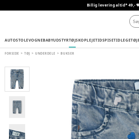
Billig levering altid* 49,- 
AUTOSTOLE
VOGNE
BABYUDSTYR
TØJ
SKO
PLEJETID
SPISETID
LEGETØJ
FORSIDE
TØJ
UNDERDELE
BUKSER