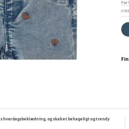
Før
STØ
Fi
ets hverdagsbeklædning, og skab et behageligt og trendy