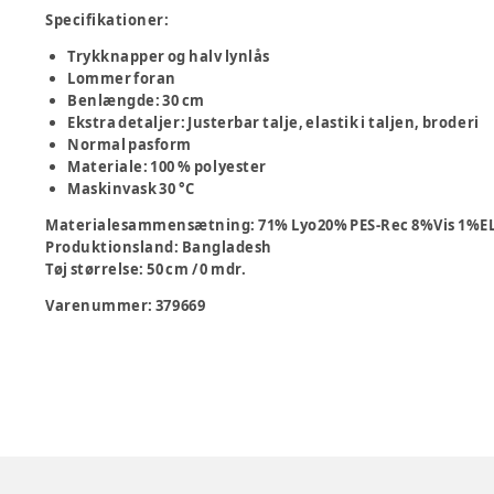
Specifikationer:
Trykknapper og halv lynlås
Lommer foran
Benlængde: 30 cm
Ekstra detaljer: Justerbar talje, elastik i taljen, broderi
Normal pasform
Materiale: 100 % polyester
Maskinvask 30 °C
Materialesammensætning
:
71% Lyo20% PES-Rec 8%Vis 1%E
Produktionsland
:
Bangladesh
Tøj størrelse
:
50 cm / 0 mdr.
Varenummer:
379669