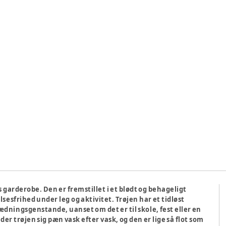
s garderobe. Den er fremstillet i et blødt og behageligt
sesfrihed under leg og aktivitet. Trøjen har et tidløst
dningsgenstande, uanset om det er til skole, fest eller en
r trøjen sig pæn vask efter vask, og den er lige så flot som