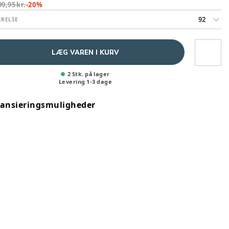
99,95 kr.
-
20
%
92
RRELSE
LÆG VAREN I KURV
2 Stk. på lager
Levering
1
-
3
dage
nansieringsmuligheder