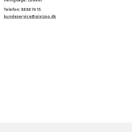
Helligdage: Lukket
Telefon: 88 88 74 15
kundeservice@pixizoo.dk