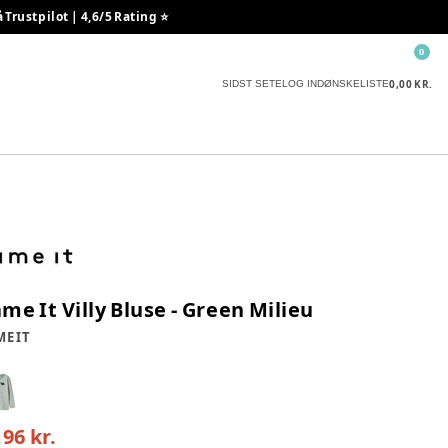
rustpilot | 4,6/5 Rating ⭐️
0
0,00 KR.
SIDST SETE
LOG IND
ØNSKELISTE
me It Villy Bluse - Green Milieu
E IT
,96 kr.