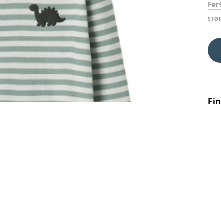
Før
STØ
Fi