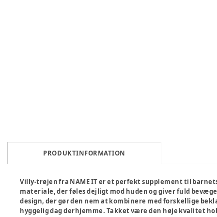
PRODUKTINFORMATION
Villy-trøjen fra NAME IT er et perfekt supplement til barnet
materiale, der føles dejligt mod huden og giver fuld bevægel
design, der gør den nem at kombinere med forskellige beklæ
hyggelig dag derhjemme. Takket være den høje kvalitet holde