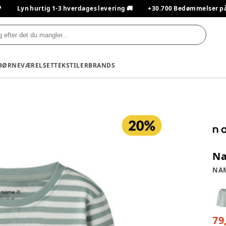

Lyn hurtig 1-3 hverdages levering 🚚
+30.700 Bedømmelser på T
BØRNEVÆRELSET
TEKSTILER
BRANDS
Na
NAM
79