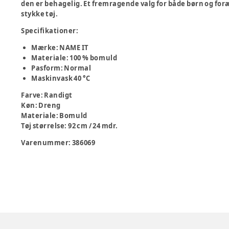
den er behagelig. Et fremragende valg for både børn og foræl
stykke tøj.
Specifikationer:
Mærke: NAME IT
Materiale: 100 % bomuld
Pasform: Normal
Maskinvask 40 °C
Farve
:
Randigt
Køn
:
Dreng
Materiale
:
Bomuld
Tøj størrelse
:
92 cm / 24 mdr.
Varenummer:
386069