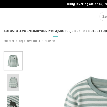
Billig levering altid* 49,- 
AUTOSTOLE
VOGNE
BABYUDSTYR
TØJ
SKO
PLEJETID
SPISETID
LEGETØJ
FORSIDE
TØJ
OVERDELE
BLUSER