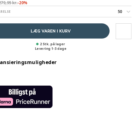
279,95 kr.
-
20
%
50
RRELSE
LÆG VAREN I KURV
2 Stk. på lager
Levering
1
-
3
dage
nansieringsmuligheder