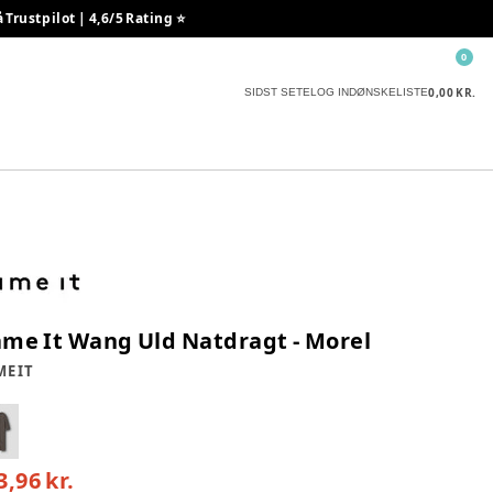
rustpilot | 4,6/5 Rating ⭐️
0
0,00 KR.
SIDST SETE
LOG IND
ØNSKELISTE
me It Wang Uld Natdragt - Morel
E IT
3,96 kr.