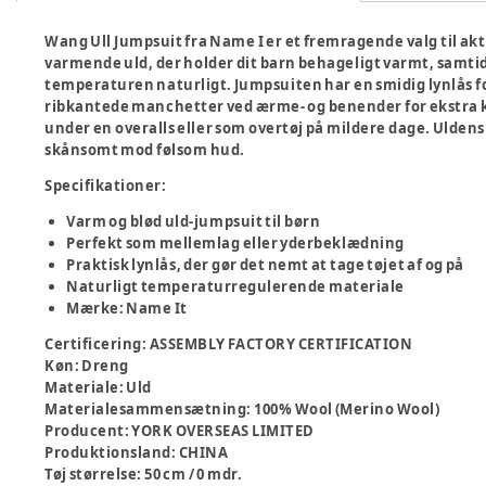
Wang Ull Jumpsuit fra Name I er et fremragende valg til akti
varmende uld, der holder dit barn behageligt varmt, samti
temperaturen naturligt. Jumpsuiten har en smidig lynlås fo
ribkantede manchetter ved ærme- og benender for ekstra 
under en overalls eller som overtøj på mildere dage. Uldens 
skånsomt mod følsom hud.
Specifikationer:
Varm og blød uld-jumpsuit til børn
Perfekt som mellemlag eller yderbeklædning
Praktisk lynlås, der gør det nemt at tage tøjet af og på
Naturligt temperaturregulerende materiale
Mærke: Name It
Certificering
:
ASSEMBLY FACTORY CERTIFICATION
Køn
:
Dreng
Materiale
:
Uld
Materialesammensætning
:
100% Wool (Merino Wool)
Producent
:
YORK OVERSEAS LIMITED
Produktionsland
:
CHINA
Tøj størrelse
:
50 cm / 0 mdr.