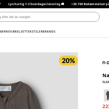

Lyn hurtig 1-3 hverdages levering 🚚
+30.700 Bedømmelser på T
BØRNEVÆRELSET
TEKSTILER
BRANDS
Na
NAM
22