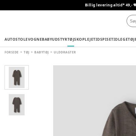
Billig levering altid* 49,- 
AUTOSTOLE
VOGNE
BABYUDSTYR
TØJ
SKO
PLEJETID
SPISETID
LEGETØJ
FORSIDE
TØJ
BABYTØJ
ULDDRAGTER