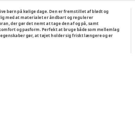
ve børn på kølige dage. Den er fremstillet af blødt og
dig med at materialet er åndbart og regulerer
ran, der gør det nemt at tage den af og på, samt
komfort og pasform. Perfekt at bruge både som mellemlag
egenskaber gør, at tøjet holder sig friskt længere og er