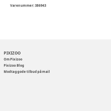
Varenummer:
386943
PIXIZOO
Om Pixizoo
Pixizoo Blog
Modtag gode tilbud på mail