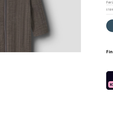
Før
STØ
Fi