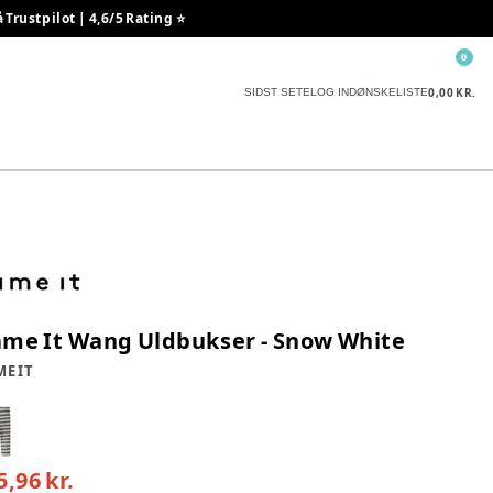
rustpilot | 4,6/5 Rating ⭐️
0
0,00 KR.
SIDST SETE
LOG IND
ØNSKELISTE
me It Wang Uldbukser - Snow White
E IT
5,96 kr.