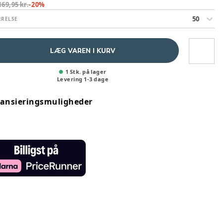
169,95 kr.
-
20
%
50
RRELSE
LÆG VAREN I KURV
1 Stk. på lager
Levering
1
-
3
dage
nansieringsmuligheder