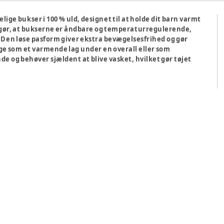
ige bukser i 100 % uld, designet til at holde dit barn varmt
gør, at bukserne er åndbare og temperaturregulerende,
. Den løse pasform giver ekstra bevægelsesfrihed og gør
ruge som et varmende lag under en overall eller som
 og behøver sjældent at blive vasket, hvilket gør tøjet