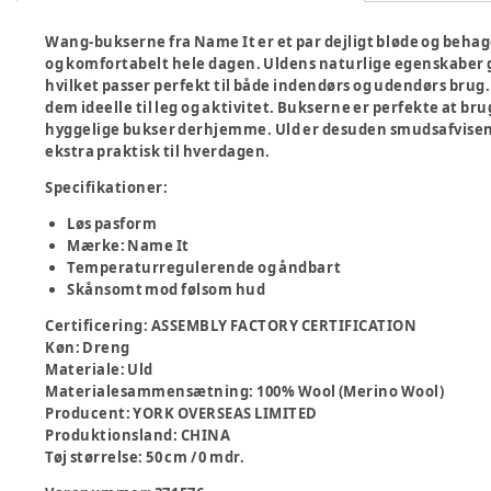
Wang-bukserne fra Name It er et par dejligt bløde og behagel
og komfortabelt hele dagen. Uldens naturlige egenskaber 
hvilket passer perfekt til både indendørs og udendørs brug
dem ideelle til leg og aktivitet. Bukserne er perfekte at b
hyggelige bukser derhjemme. Uld er desuden smudsafvisende
ekstra praktisk til hverdagen.
Specifikationer:
Løs pasform
Mærke: Name It
Temperaturregulerende og åndbart
Skånsomt mod følsom hud
Certificering
:
ASSEMBLY FACTORY CERTIFICATION
Køn
:
Dreng
Materiale
:
Uld
Materialesammensætning
:
100% Wool (Merino Wool)
Producent
:
YORK OVERSEAS LIMITED
Produktionsland
:
CHINA
Tøj størrelse
:
50 cm / 0 mdr.