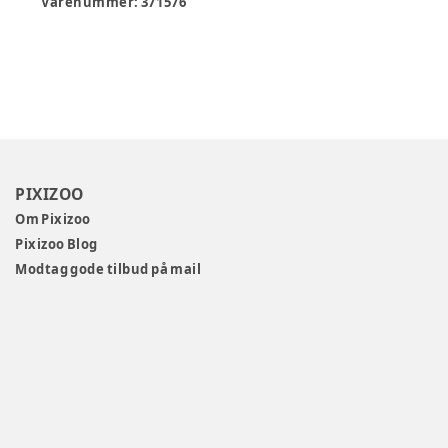
Varenummer:
371576
PIXIZOO
Om Pixizoo
Pixizoo Blog
Modtag gode tilbud på mail