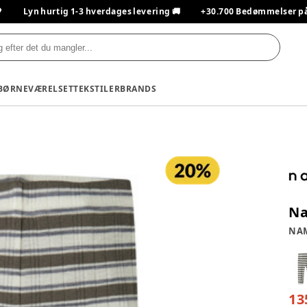

Lyn hurtig 1-3 hverdages levering 🚚
+30.700 Bedømmelser på T
BØRNEVÆRELSET
TEKSTILER
BRANDS
Na
NAM
13