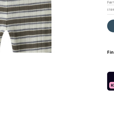
Før
STØ
Fi