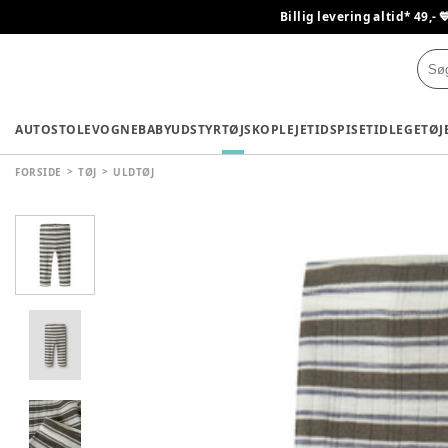
Billig levering altid* 49,- 
AUTOSTOLE
VOGNE
BABYUDSTYR
TØJ
SKO
PLEJETID
SPISETID
LEGETØJ
FORSIDE
TØJ
ULDTØJ